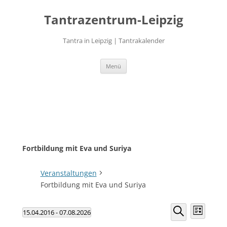
Zum
Inhalt
Tantrazentrum-Leipzig
springen
Tantra in Leipzig | Tantrakalender
Menü
Fortbildung mit Eva und Suriya
Veranstaltungen
Fortbildung mit Eva und Suriya
V
V
15.04.2016
 - 
07.08.2026
L
Veranstaltungen
D
e
S
e
i