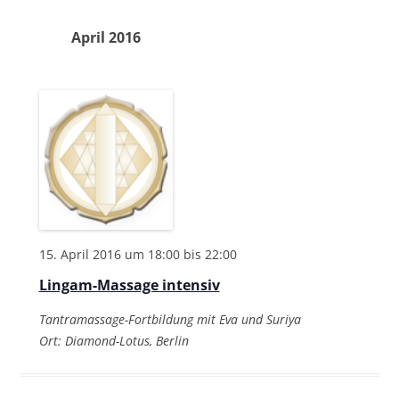
u
s
a
r
r
c
t
t
April 2016
h
a
e
a
u
e
n
n
m
s
s
w
t
ä
t
h
a
a
l
l
l
e
t
t
n
u
u
.
n
n
15. April 2016 um 18:00
bis
22:00
g
g
Lingam-Massage intensiv
e
A
n
Tantramassage-Fortbildung mit Eva und Suriya
n
Ort: Diamond-Lotus, Berlin
S
s
u
i
c