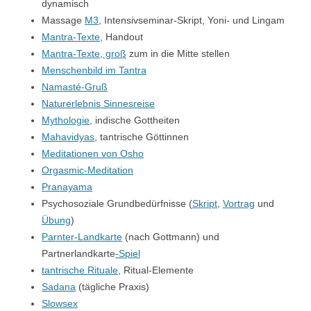
dynamisch
Massage
M3
, Intensivseminar-Skript, Yoni- und Lingam
Mantra-Texte
, Handout
Mantra-Texte, groß
zum in die Mitte stellen
Menschenbild im Tantra
Namasté-Gruß
Naturerlebnis Sinnesreise
Mythologie
, indische Gottheiten
Mahavidyas
, tantrische Göttinnen
Meditationen von Osho
Orgasmic-Meditation
Pranayama
Psychosoziale Grundbedürfnisse (
Skript
,
Vortrag
und
Übung
)
Parnter-Landkarte
(nach Gottmann) und
Partnerlandkarte
-Spiel
tantrische Rituale
, Ritual-Elemente
Sadana
(tägliche Praxis)
Slowsex