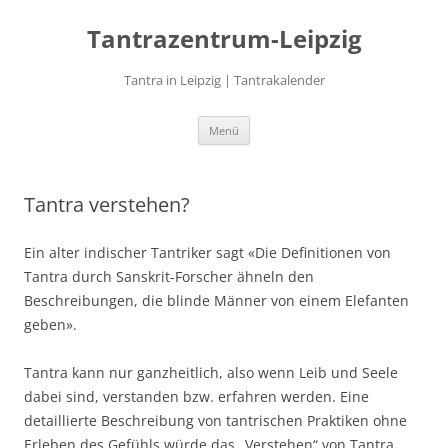
Zum
Inhalt
Tantrazentrum-Leipzig
springen
Tantra in Leipzig | Tantrakalender
Menü
Tantra verstehen?
Ein alter indischer Tantriker sagt «Die Definitionen von
Tantra durch Sanskrit-Forscher ähneln den
Beschreibungen, die blinde Männer von einem Elefanten
geben».
Tantra kann nur ganzheitlich, also wenn Leib und Seele
dabei sind, verstanden bzw. erfahren werden. Eine
detaillierte Beschreibung von tantrischen Praktiken ohne
Erleben des Gefühls würde das „Verstehen“ von Tantra