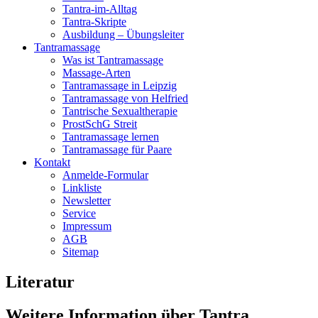
Tantra-im-Alltag
Tantra-Skripte
Ausbildung – Übungsleiter
Tantramassage
Was ist Tantramassage
Massage-Arten
Tantramassage in Leipzig
Tantramassage von Helfried
Tantrische Sexualtherapie
ProstSchG Streit
Tantramassage lernen
Tantramassage für Paare
Kontakt
Anmelde-Formular
Linkliste
Newsletter
Service
Impressum
AGB
Sitemap
Literatur
Weitere Information über Tantra