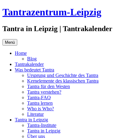
Zum
Tantrazentrum-Leipzig
Inhalt
springen
Tantra in Leipzig | Tantrakalender
Menü
Home
Blog
Tantrakalender
Was bedeutet Tantra
Ursprung und Geschichte des Tantra
Kernelemente des klassischen Tantra
Tantra für den Westen
Tantra verstehen?
Tantra-FAQ
Tantra lernen
Who is Who?
Literatur
Tantra in Leipzig
Tantra-Institute
Tantra in Leipzig
Über uns