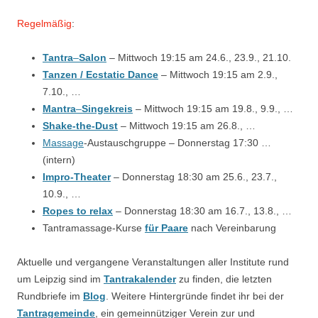
Regelmäßig
:
Tantra
–
Salon
– Mittwoch 19:15 am 24.6., 23.9., 21.10.
Tanzen / Ecstatic Dance
– Mittwoch 19:15 am 2.9.,
7.10., …
Mantra
–
Singekreis
– Mittwoch 19:15 am 19.8., 9.9., …
Shake-the-Dust
– Mittwoch 19:15 am 26.8., …
Massage
-Austauschgruppe – Donnerstag 17:30 …
(intern)
Impro-Theater
– Donnerstag 18:30 am 25.6., 23.7.,
10.9., …
Ropes to relax
– Donnerstag 18:30 am 16.7., 13.8., …
Tantramassage-Kurse
für Paare
nach Vereinbarung
Aktuelle und vergangene Veranstaltungen aller Institute rund
um Leipzig sind im
Tantrakalender
zu finden, die letzten
Rundbriefe im
Blog
. Weitere Hintergründe findet ihr bei der
Tantragemeinde
, ein gemeinnütziger Verein zur und