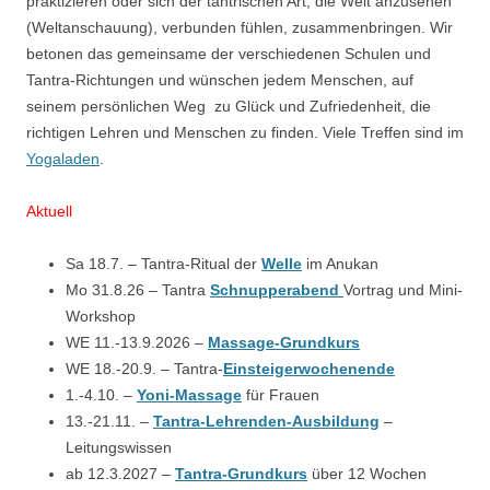
praktizieren oder sich der tantrischen Art, die Welt anzusehen
(Weltanschauung), verbunden fühlen, zusammenbringen. Wir
betonen das gemeinsame der verschiedenen Schulen und
Tantra-Richtungen und wünschen jedem Menschen, auf
seinem persönlichen Weg zu Glück und Zufriedenheit, die
richtigen Lehren und Menschen zu finden. Viele Treffen sind im
Yogaladen
.
Aktuell
Sa 18.7. – Tantra-Ritual der
Welle
im Anukan
Mo 31.8.26 – Tantra
Schnupperabend
Vortrag und Mini-
Workshop
WE 11.-13.9.2026 –
Massage-Grundkurs
WE 18.-20.9. – Tantra-
Einsteigerwochenende
1.-4.10. –
Yoni-Massage
für Frauen
13.-21.11. –
Tantra-Lehrenden-Ausbildung
–
Leitungswissen
ab 12.3.2027 –
Tantra-Grundkurs
über 12 Wochen