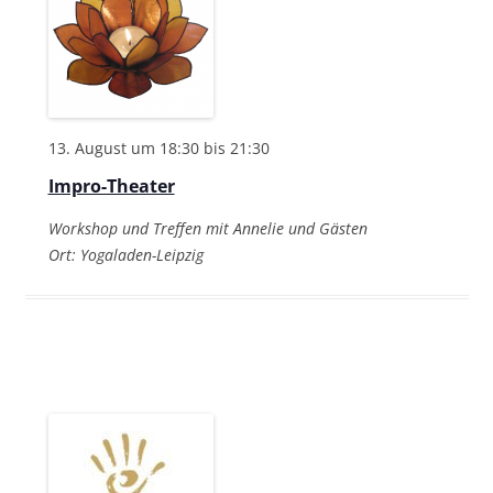
h
a
a
l
l
l
e
t
t
n
u
u
.
n
13. August um 18:30
bis
21:30
n
g
Impro-Theater
g
e
A
Workshop und Treffen mit Annelie und Gästen
n
n
Ort: Yogaladen-Leipzig
S
s
u
i
c
c
h
h
e
t
u
e
n
n
d