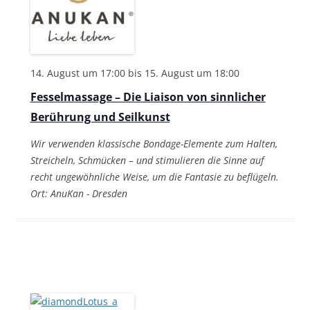
-
A
N
n
a
s
v
i
14. August um 17:00
bis
15. August um 18:00
i
c
Fesselmassage – Die Liaison von sinnlicher
h
g
Berührung und Seilkunst
t
a
Wir verwenden klassische Bondage-Elemente zum Halten,
e
t
Streicheln, Schmücken – und stimulieren die Sinne auf
n
i
recht ungewöhnliche Weise, um die Fantasie zu beflügeln.
,
o
Ort: AnuKan - Dresden
N
n
a
v
i
g
a