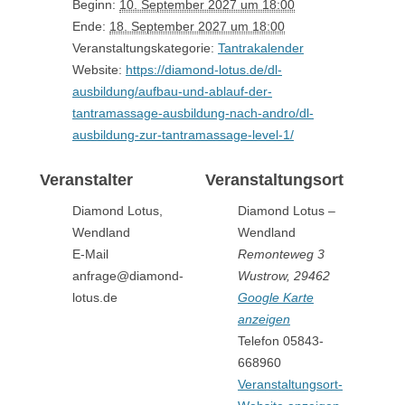
Beginn:
10. September 2027 um 18:00
Ende:
18. September 2027 um 18:00
Veranstaltungskategorie:
Tantrakalender
Website:
https://diamond-lotus.de/dl-
ausbildung/aufbau-und-ablauf-der-
tantramassage-ausbildung-nach-andro/dl-
ausbildung-zur-tantramassage-level-1/
Veranstalter
Veranstaltungsort
Diamond Lotus,
Diamond Lotus –
Wendland
Wendland
E-Mail
Remonteweg 3
anfrage@diamond-
Wustrow
,
29462
lotus.de
Google Karte
anzeigen
Telefon
05843-
668960
Veranstaltungsort-