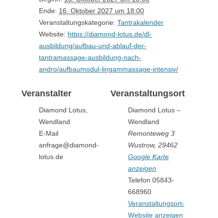
Ende:
16. Oktober 2027 um 18:00
Veranstaltungskategorie:
Tantrakalender
Website:
https://diamond-lotus.de/dl-
ausbildung/aufbau-und-ablauf-der-
tantramassage-ausbildung-nach-
andro/aufbaumodul-lingammassage-intensiv/
Veranstalter
Veranstaltungsort
Diamond Lotus,
Diamond Lotus –
Wendland
Wendland
E-Mail
Remonteweg 3
anfrage@diamond-
Wustrow
,
29462
lotus.de
Google Karte
anzeigen
Telefon
05843-
668960
Veranstaltungsort-
Website anzeigen