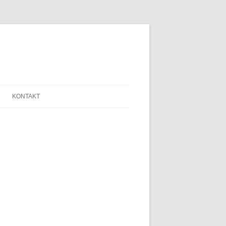
KONTAKT
SAGE
ANMELDE-FORMULAR
LINKLISTE
LEIPZIG
NEWSLETTER
N HELFRIED
SERVICE
THERAPIE
IMPRESSUM
AGB