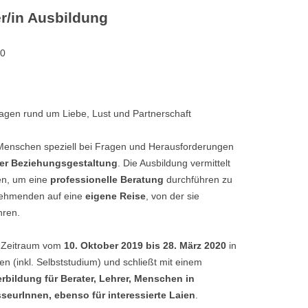
r/in Ausbildung
TANTRAMASSAGE LE
ANTRA LERNEN
TANTRAMASSAGE FÜ
00
HO IS WHO?
ITERATUR
ragen rund um Liebe, Lust und Partnerschaft
 Menschen speziell bei Fragen und Herausforderungen
oder Beziehungsgestaltung
. Die Ausbildung vermittelt
en, um eine
professionelle Beratung
durchführen zu
nehmenden auf eine
eigene Reise
, von der sie
hren.
im Zeitraum vom
10. Oktober 2019 bis 28. März 2020
in
en (inkl. Selbststudium) und schließt mit einem
rbildung für Berater, Lehrer, Menschen in
seurInnen, ebenso für interessierte Laien
.