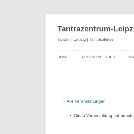
Zum
Inhalt
springen
Tantrazentrum-Leipz
Tantra in Leipzig | Tantrakalender
HOME
TANTRAKALENDER
WA
BLOG
U
D
K
K
« Alle Veranstaltungen
T
Diese Veranstaltung hat bereits
T
T