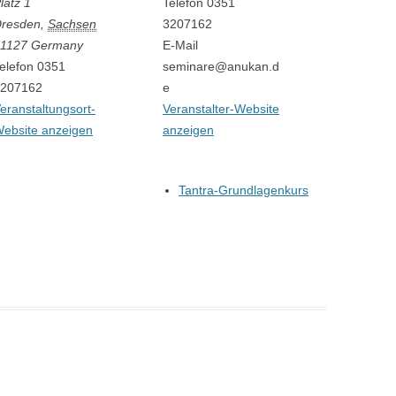
latz 1
Telefon
0351
resden
,
Sachsen
3207162
1127
Germany
E-Mail
elefon
0351
seminare@anukan.d
207162
e
eranstaltungsort-
Veranstalter-Website
ebsite anzeigen
anzeigen
Tantra-Grundlagenkurs