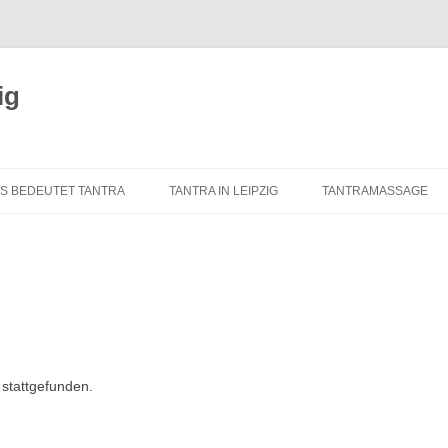
ig
S BEDEUTET TANTRA
TANTRA IN LEIPZIG
TANTRAMASSAGE
RSPRUNG UND GESCHICHTE
TANTRA-INSTITUTE
WAS IST TANTRAMAS
ES TANTRA
TANTRA IN LEIPZIG
MASSAGE-ARTEN
ERNELEMENTE DES
ÜBER UNS
TANTRAMASSAGE IN 
LASSISCHEN TANTRA
TANTRA-IM-ALLTAG
TANTRAMASSAGE VO
ANTRA FÜR DEN WESTEN
 stattgefunden.
TANTRA-SKRIPTE
TANTRISCHE SEXUAL
ANTRA VERSTEHEN?
AUSBILDUNG – ÜBUNGSLEITER
PROSTSCHG STREIT
ANTRA-FAQ