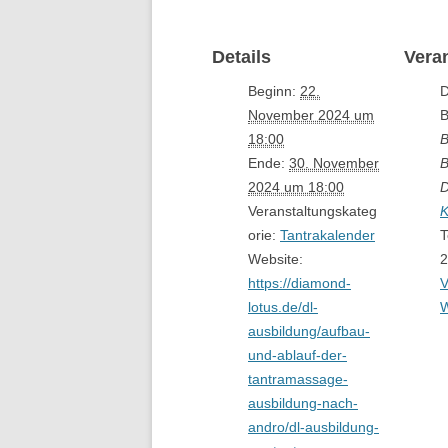
Details
Vera
Beginn:
22.
D
November 2024 um
B
18:00
B
Ende:
30. November
B
2024 um 18:00
D
Veranstaltungskateg
K
orie:
Tantrakalender
T
Website:
2
https://diamond-
V
lotus.de/dl-
W
ausbildung/aufbau-
und-ablauf-der-
tantramassage-
ausbildung-nach-
andro/dl-ausbildung-