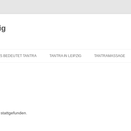
ig
S BEDEUTET TANTRA
TANTRA IN LEIPZIG
TANTRAMASSAGE
RSPRUNG UND GESCHICHTE
TANTRA-INSTITUTE
WAS IST TANTRAMAS
ES TANTRA
TANTRA IN LEIPZIG
MASSAGE-ARTEN
ERNELEMENTE DES
ÜBER UNS
TANTRAMASSAGE IN 
LASSISCHEN TANTRA
TANTRA-IM-ALLTAG
TANTRAMASSAGE VO
ANTRA FÜR DEN WESTEN
 stattgefunden.
TANTRA-SKRIPTE
TANTRISCHE SEXUAL
ANTRA VERSTEHEN?
AUSBILDUNG – ÜBUNGSLEITER
PROSTSCHG STREIT
ANTRA-FAQ