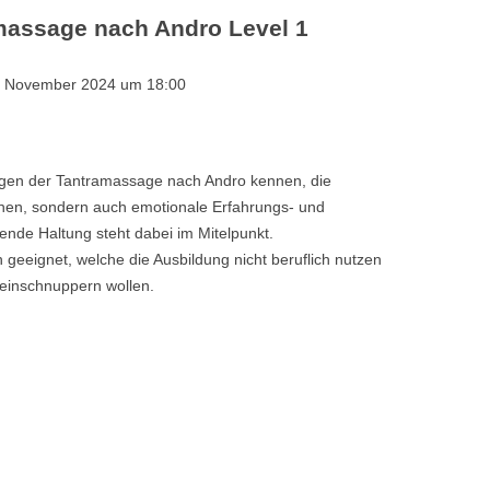
massage nach Andro Level 1
TANTRAMASSAGE LE
ANTRA LERNEN
TANTRAMASSAGE FÜ
. November 2024 um 18:00
HO IS WHO?
ITERATUR
agen der Tantramassage nach Andro kennen, die
hen, sondern auch emotionale Erfahrungs- und
ende Haltung steht dabei im Mitelpunkt.
n geeignet, welche die Ausbildung nicht beruflich nutzen
reinschnuppern wollen.