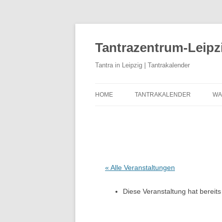
Zum
Inhalt
springen
Tantrazentrum-Leipz
Tantra in Leipzig | Tantrakalender
HOME
TANTRAKALENDER
WA
BLOG
U
D
K
K
« Alle Veranstaltungen
T
Diese Veranstaltung hat bereits
T
T