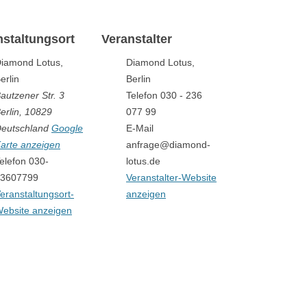
nstaltungsort
Veranstalter
iamond Lotus,
Diamond Lotus,
erlin
Berlin
autzener Str. 3
Telefon
030 - 236
erlin
,
10829
077 99
eutschland
Google
E-Mail
arte anzeigen
anfrage@diamond-
elefon
030-
lotus.de
3607799
Veranstalter-Website
eranstaltungsort-
anzeigen
ebsite anzeigen