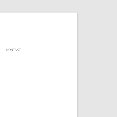
KONTAKT
SAGE
ANMELDE-FORMULAR
LINKLISTE
LEIPZIG
NEWSLETTER
N HELFRIED
SERVICE
THERAPIE
IMPRESSUM
AGB