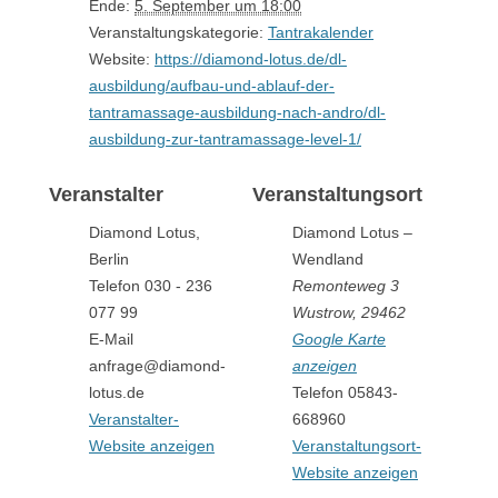
Ende:
5. September um 18:00
Veranstaltungskategorie:
Tantrakalender
Website:
https://diamond-lotus.de/dl-
ausbildung/aufbau-und-ablauf-der-
tantramassage-ausbildung-nach-andro/dl-
ausbildung-zur-tantramassage-level-1/
Veranstalter
Veranstaltungsort
Diamond Lotus,
Diamond Lotus –
Berlin
Wendland
Telefon
030 - 236
Remonteweg 3
077 99
Wustrow
,
29462
E-Mail
Google Karte
anfrage@diamond-
anzeigen
lotus.de
Telefon
05843-
Veranstalter-
668960
Website anzeigen
Veranstaltungsort-
Website anzeigen