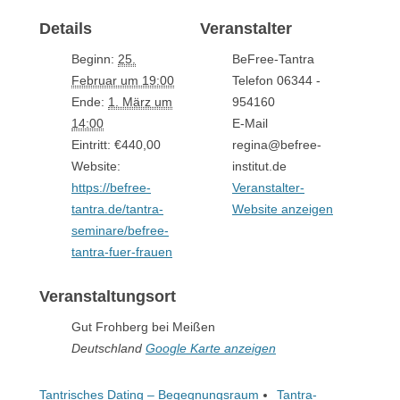
Details
Veranstalter
Beginn:
25.
BeFree-Tantra
Februar um 19:00
Telefon
06344 -
Ende:
1. März um
954160
14:00
E-Mail
Eintritt:
€440,00
regina@befree-
Website:
institut.de
https://befree-
Veranstalter-
tantra.de/tantra-
Website anzeigen
seminare/befree-
tantra-fuer-frauen
Veranstaltungsort
Gut Frohberg bei Meißen
Deutschland
Google Karte anzeigen
Tantrisches Dating – Begegnungsraum
Tantra-