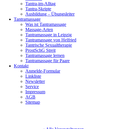
Tantra-im-Alltag
Tantra-Skripte
Ausbildung – Übungsleiter
Tantramassage
Was ist Tantramassage
Massage-Arten
Tantramassage in Leipzig
Tantramassage von Helfried
Tantrische Sexualtherapie
ProstSchG Streit
Tantramassage lernen
Tantramassage für Paare
Kontakt
Anmelde-Formular
Linkliste
Newsletter
Service
Impressum
AGB
Sitemap