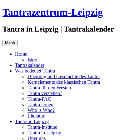
Zum
Tantrazentrum-Leipzig
Inhalt
springen
Tantra in Leipzig | Tantrakalender
Menü
Home
Blog
Tantrakalender
Was bedeutet Tantra
Ursprung und Geschichte des Tantra
Kernelemente des klassischen Tantra
Tantra für den Westen
Tantra verstehen?
Tantra-FAQ
Tantra lernen
Who is Who?
Literatur
Tantra in Leipzig
Tantra-Institute
Tantra in Leipzig
Über uns