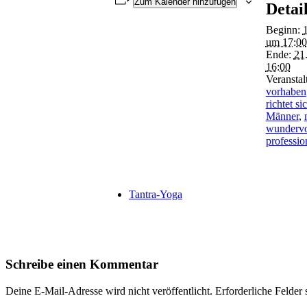
Zum Kalender hinzufügen
Detai
Beginn:
um 17:00
Ende:
21
16:00
Veranstal
vorhaben
richtet s
Männer
,
wundervo
professio
Tantra-Yoga
Schreibe einen Kommentar
Deine E-Mail-Adresse wird nicht veröffentlicht.
Erforderliche Felder 