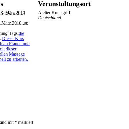
ls
Veranstaltungsort
18. März 2010
Atelier Kunstgriff
Deutschland
. März 2010 um
tung-Tags:
die
,
Dieser Kurs
ich an Frauen und
mit dieser
llen Massage
nell zu arbeiten.
sind mit
*
markiert