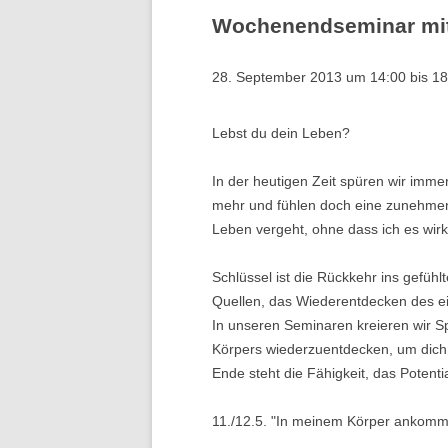
Wochenendseminar mit
T
28. September 2013 um 14:00
bis
18
W
L
Lebst du dein Leben?
In der heutigen Zeit spüren wir imm
mehr und fühlen doch eine zunehme
Leben vergeht, ohne dass ich es wirkl
Schlüssel ist die Rückkehr ins gefüh
Quellen, das Wiederentdecken des e
In unseren Seminaren kreieren wir 
Körpers wiederzuentdecken, um dich 
Ende steht die Fähigkeit, das Potenti
11./12.5. "In meinem Körper ankomm