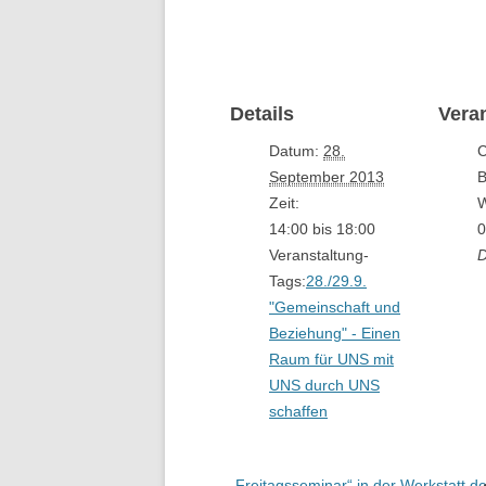
Details
Vera
Datum:
28.
C
September 2013
B
Zeit:
W
14:00 bis 18:00
0
Veranstaltung-
D
Tags:
28./29.9.
"Gemeinschaft und
Beziehung" - Einen
Raum für UNS mit
UNS durch UNS
schaffen
„Freitagsseminar“ in der Werkstatt d