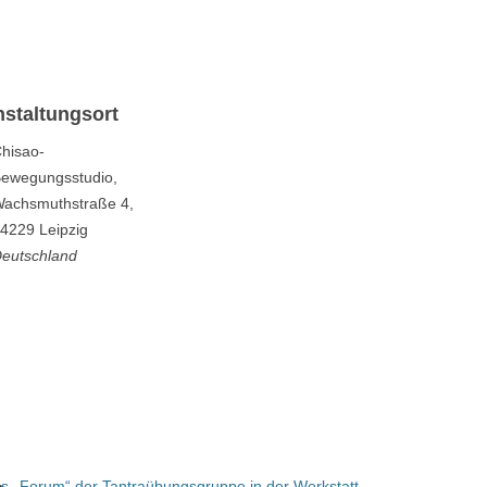
nstaltungsort
hisao-
ewegungsstudio,
achsmuthstraße 4,
4229 Leipzig
eutschland
es
„Forum“ der Tantraübungsgruppe in der Werkstatt