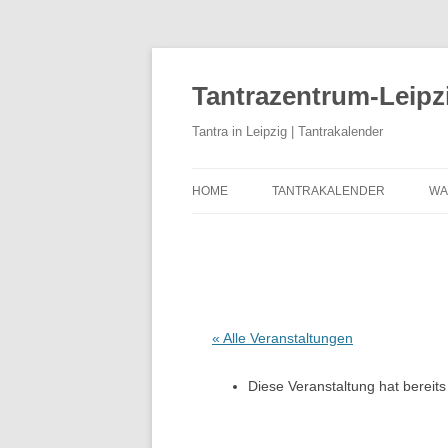
Zum
Inhalt
springen
Tantrazentrum-Leipz
Tantra in Leipzig | Tantrakalender
HOME
TANTRAKALENDER
WA
BLOG
U
D
K
K
« Alle Veranstaltungen
T
Diese Veranstaltung hat bereits
T
T