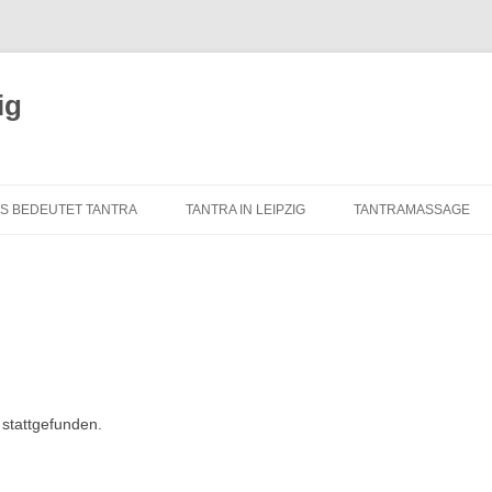
ig
S BEDEUTET TANTRA
TANTRA IN LEIPZIG
TANTRAMASSAGE
RSPRUNG UND GESCHICHTE
TANTRA-INSTITUTE
WAS IST TANTRAMAS
ES TANTRA
TANTRA IN LEIPZIG
MASSAGE-ARTEN
ERNELEMENTE DES
ÜBER UNS
TANTRAMASSAGE IN 
LASSISCHEN TANTRA
TANTRA-IM-ALLTAG
TANTRAMASSAGE VO
ANTRA FÜR DEN WESTEN
 stattgefunden.
TANTRA-SKRIPTE
TANTRISCHE SEXUAL
ANTRA VERSTEHEN?
AUSBILDUNG – ÜBUNGSLEITER
PROSTSCHG STREIT
ANTRA-FAQ