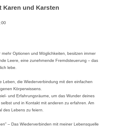
 Karen und Karsten
TANTRAMASSAGE LE
ANTRA LERNEN
TANTRAMASSAGE FÜ
:00
HO IS WHO?
ITERATUR
er mehr Optionen und Möglichkeiten, besitzen immer
nde Leere, eine zunehmende Fremdsteuerung – das
ich lebe.
lte Leben, die Wiederverbindung mit den einfachen
igenen Körperwissens.
Spiel- und Erfahrungsräume, um das Wunder deines
selbst und in Kontakt mit anderen zu erfahren. Am
al des Lebens zu feiern.
en" – Das Wiederverbinden mit meiner Lebensquelle