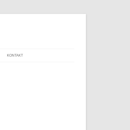
KONTAKT
SAGE
ANMELDE-FORMULAR
LINKLISTE
LEIPZIG
NEWSLETTER
N HELFRIED
SERVICE
THERAPIE
IMPRESSUM
AGB