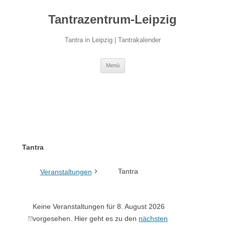
Zum
Inhalt
Tantrazentrum-Leipzig
springen
Tantra in Leipzig | Tantrakalender
Menü
Tantra
Tantra
Veranstaltungen
Keine Veranstaltungen für 8. August 2026
Veranstaltungen
vorgesehen. Hier geht es zu den
nächsten
für
H