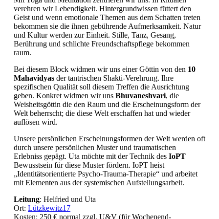
verehren wir Lebendigkeit. Hintergrundwissen füttert den
Geist und wenn emotionale Themen aus dem Schatten treten
bekommen sie die ihnen gebührende Aufmerksamkeit. Natur
und Kultur werden zur Einheit. Stille, Tanz, Gesang,
Berührung und schlichte Freundschaftspflege bekommen
raum.
Bei diesem Block widmen wir uns einer Göttin von den
10
Mahavidyas
der tantrischen Shakti-Verehrung. Ihre
spezifischen Qualität soll diesem Treffen die Ausrichtung
geben. Konkret widmen wir uns
Bhuvaneshvari
, die
Weisheitsgöttin die den Raum und die Erscheinungsform der
Welt beherrscht; die diese Welt erschaffen hat und wieder
auflösen wird.
Unsere persönlichen Erscheinungsformen der Welt werden oft
durch unsere persönlichen Muster und traumatischen
Erlebniss gepägt. Uta möchte mit der Technik des
IoPT
Bewusstsein für diese Muster fördern. IoPT heist
„Identitätsorientierte Psycho-Trauma-Therapie“ und arbeitet
mit Elementen aus der systemischen Aufstellungsarbeit.
Leitung
: Helfried und Uta
Ort:
Lützkewitz17
Kosten: 250 € normal zzgl. U&V (für Wochenend-