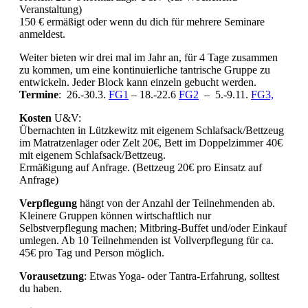
Veranstaltung)
150 € ermäßigt oder wenn du dich für mehrere Seminare
anmeldest.
Weiter bieten wir drei mal im Jahr an, für 4 Tage zusammen
zu kommen, um eine kontinuierliche tantrische Gruppe zu
entwickeln. Jeder Block kann einzeln gebucht werden.
Termine
: 26.-30.3.
FG1
– 18.-22.6
FG2
– 5.-9.11.
FG3,
Kosten
U&V:
Übernachten in Lützkewitz mit eigenem Schlafsack/Bettzeug
im Matratzenlager oder Zelt 20€, Bett im Doppelzimmer 40€
mit eigenem Schlafsack/Bettzeug.
Ermäßigung auf Anfrage. (Bettzeug 20€ pro Einsatz auf
Anfrage)
Verpflegung
hängt von der Anzahl der Teilnehmenden ab.
Kleinere Gruppen können wirtschaftlich nur
Selbstverpflegung machen; Mitbring-Buffet und/oder Einkauf
umlegen. Ab 10 Teilnehmenden ist Vollverpflegung für ca.
45€ pro Tag und Person möglich.
Vorausetzung
: Etwas Yoga- oder Tantra-Erfahrung, solltest
du haben.