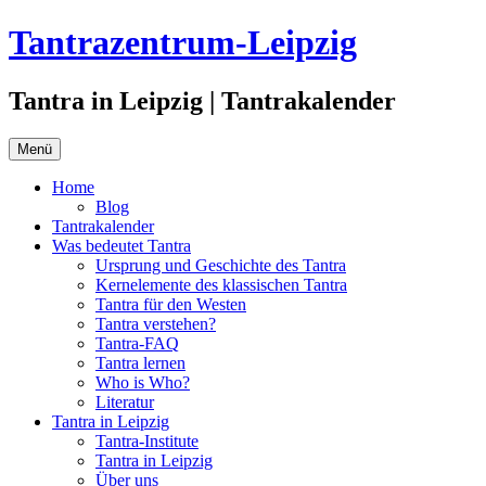
Zum
Tantrazentrum-Leipzig
Inhalt
springen
Tantra in Leipzig | Tantrakalender
Menü
Home
Blog
Tantrakalender
Was bedeutet Tantra
Ursprung und Geschichte des Tantra
Kernelemente des klassischen Tantra
Tantra für den Westen
Tantra verstehen?
Tantra-FAQ
Tantra lernen
Who is Who?
Literatur
Tantra in Leipzig
Tantra-Institute
Tantra in Leipzig
Über uns