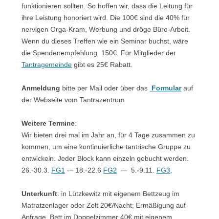
funktionieren sollten. So hoffen wir, dass die Leitung für
ihre Leistung honoriert wird. Die 100€ sind die 40% für
nervigen Orga-Kram, Werbung und dröge Büro-Arbeit.
Wenn du dieses Treffen wie ein Seminar buchst, wäre
die Spendenempfehlung 150€. Für Mitglieder der
Tantragemeinde
gibt es 25€ Rabatt.
Anmeldung
bitte per Mail oder über das
Formular
auf
der Webseite vom Tantrazentrum
Weitere Termine
:
Wir bieten drei mal im Jahr an, für 4 Tage zusammen zu
kommen, um eine kontinuierliche tantrische Gruppe zu
entwickeln. Jeder Block kann einzeln gebucht werden.
26.-30.3.
FG1
-– 18.-22.6
FG2
-– 5.-9.11.
FG3,
Unterkunft
: in Lützkewitz mit eigenem Bettzeug im
Matratzenlager oder Zelt 20€/Nacht; Ermäßigung auf
Anfrage. Bett im Doppelzimmer 40€ mit eigenem