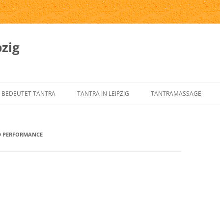
zig
 BEDEUTET TANTRA
TANTRA IN LEIPZIG
TANTRAMASSAGE
SPRUNG UND GESCHICHTE DES
TANTRA-INSTITUTE
WAS IST TANTRAMASSAG
NTRA
D PERFORMANCE
TANTRA IN LEIPZIG
MASSAGE-ARTEN
RNELEMENTE DES KLASSISCHEN
ÜBER UNS
TANTRAMASSAGE IN LEIP
NTRA
TANTRA-IM-ALLTAG
TANTRAMASSAGE VON H
NTRA FÜR DEN WESTEN
TANTRA-SKRIPTE
TANTRISCHE SEXUALTHE
NTRA VERSTEHEN?
AUSBILDUNG – ÜBUNGSLEITER
PROSTSCHG STREIT
NTRA-FAQ