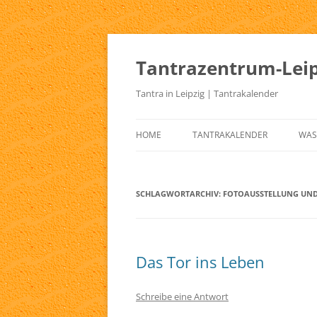
Zum
Inhalt
springen
Tantrazentrum-Leip
Tantra in Leipzig | Tantrakalender
HOME
TANTRAKALENDER
WAS
BLOG
UR
TA
SCHLAGWORTARCHIV:
FOTOAUSSTELLUNG UN
KE
TA
Das Tor ins Leben
TA
TA
Schreibe eine Antwort
TA