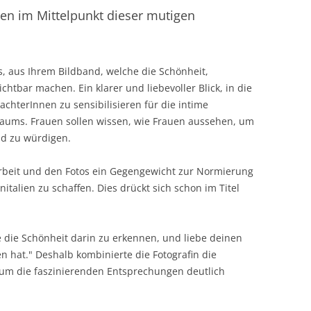
hen im Mittelpunkt dieser mutigen
TANTRAMASSAGE LERNE
NTRA LERNEN
TANTRAMASSAGE FÜR P
O IS WHO?
os, aus Ihrem Bildband, welche die Schönheit,
TERATUR
sichtbar machen. Ein klarer und liebevoller Blick, in die
chterInnen zu sensibilisieren für die intime
raums. Frauen sollen wissen, wie Frauen aussehen, um
nd zu würdigen.
 Arbeit und den Fotos ein Gegengewicht zur Normierung
italien zu schaffen. Dies drückt sich schon im Titel
ne die Schönheit darin zu erkennen, und liebe deinen
en hat." Deshalb kombinierte die Fotografin die
, um die faszinierenden Entsprechungen deutlich