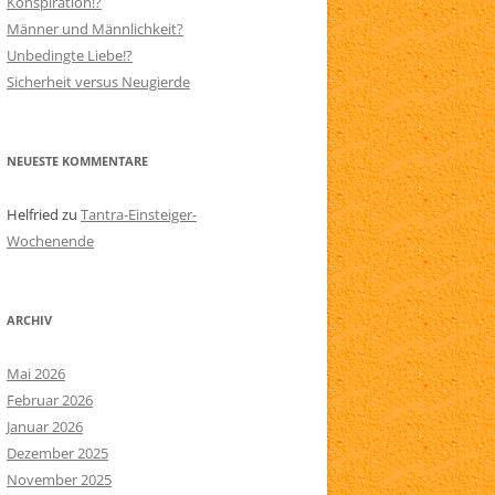
Konspiration!?
Männer und Männlichkeit?
N
SITEMAP
Unbedingte Liebe!?
AARE
Sicherheit versus Neugierde
NEUESTE KOMMENTARE
Helfried
zu
Tantra-Einsteiger-
Wochenende
ARCHIV
Mai 2026
Februar 2026
Januar 2026
Dezember 2025
November 2025