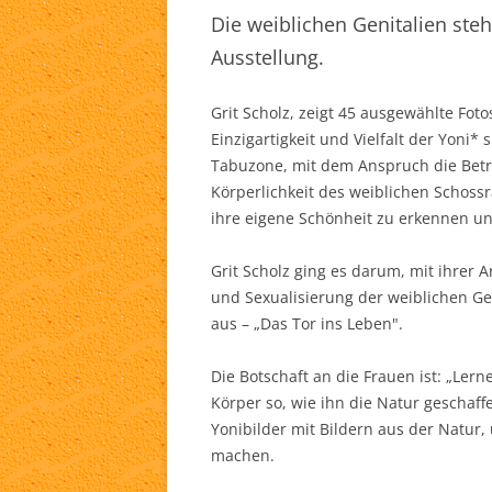
Die weiblichen Genitalien ste
TA
Ausstellung.
WH
Grit Scholz, zeigt 45 ausgewählte Fot
LI
Einzigartigkeit und Vielfalt der Yoni* 
Tabuzone, mit dem Anspruch die Betra
Körperlichkeit des weiblichen Schoss
ihre eigene Schönheit zu erkennen u
Grit Scholz ging es darum, mit ihrer
und Sexualisierung der weiblichen Gen
aus – „Das Tor ins Leben".
Die Botschaft an die Frauen ist: „Ler
Körper so, wie ihn die Natur geschaff
Yonibilder mit Bildern aus der Natur
machen.