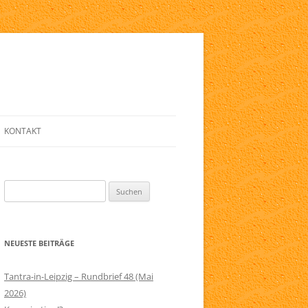
KONTAKT
E
ANMELDE-FORMULAR
Suchen
LINKLISTE
nach:
ZIG
NEWSLETTER
NEUESTE BEITRÄGE
ELFRIED
SERVICE
RAPIE
IMPRESSUM
Tantra-in-Leipzig – Rundbrief 48 (Mai
2026)
AGB