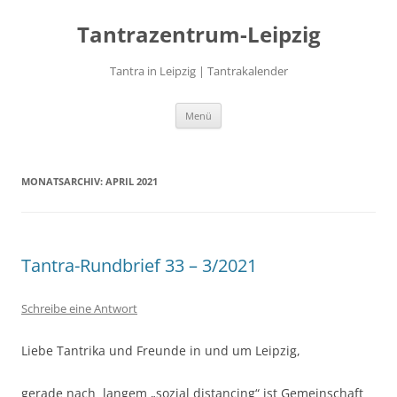
Zum
Inhalt
Tantrazentrum-Leipzig
springen
Tantra in Leipzig | Tantrakalender
Menü
MONATSARCHIV:
APRIL 2021
Tantra-Rundbrief 33 – 3/2021
Schreibe eine Antwort
Liebe Tantrika und Freunde in und um Leipzig,
gerade nach langem „sozial distancing“ ist Gemeinschaft