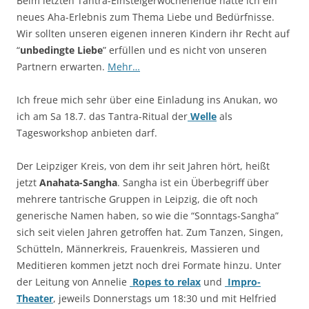
Beim letzten Tantra-Einsteigerwochenende hatte ich ein
neues Aha-Erlebnis zum Thema Liebe und Bedürfnisse.
Wir sollten unseren eigenen inneren Kindern ihr Recht auf
“
unbedingte Liebe
” erfüllen und es nicht von unseren
Partnern erwarten.
Mehr…
Ich freue mich sehr über eine Einladung ins Anukan, wo
ich am Sa 18.7. das Tantra-Ritual der
Welle
als
Tagesworkshop anbieten darf.
Der Leipziger Kreis, von dem ihr seit Jahren hört, heißt
jetzt
Anahata-Sangha
. Sangha ist ein Überbegriff über
mehrere tantrische Gruppen in Leipzig, die oft noch
generische Namen haben, so wie die “Sonntags-Sangha”
sich seit vielen Jahren getroffen hat. Zum Tanzen, Singen,
Schütteln, Männerkreis, Frauenkreis, Massieren und
Meditieren kommen jetzt noch drei Formate hinzu. Unter
der Leitung von Annelie
Ropes to relax
und
Impro-
Theater
, jeweils Donnerstags um 18:30 und mit Helfried