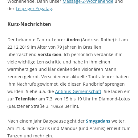
Wochenende. Dann unser
Massage-2-Wochenende
und
der
Leipziger Yogatag
.
Kurz-Nachrichten
Der bekannte Tantra-Lehrer
Andro
(Andreas Rothe) ist am
22.12.2019 im Alter von 79 Jahren in Brasilien
überraschend
verstorben
. Ich persönlich verdanke ihm
viele wichtige Lernschritte und habe in ihm einen
warmherzigen und klar denkenden visionären Mann
kennen gelernt. Verschiedene aktuelle Tantralehrer haben
ihm Nachrufe gewidmet, die diesen Rundbrief sprengen
würden. Siehe u.a. die
Antinus-Gemeinschaft
. Sie laden ein
zur
Totenfeier
am 7.3. von 15 bis 19 Uhr im Diamond-Lotus
(Bautzener Straße 3, 10829 Berlin). ­
Nach einem Jahr Babypause geht der
Smygadans
weiter.
Am 21.3. laden Caris und Mandus (und Aramis) erneut zum
Tanzen und mehr ein.