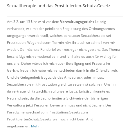
Sexualtherapie und das Prostituierten-Schutz-Gesetz.
Am 3.2. um 13 Uhr wird vor dem
Verwaltungsgericht
Leipzig
verhandelt, wie mit der peinlichen Entgleisung des Ordnungsamtes
umgegangen werden soll, welches behauptet Sexualtherapie sei
Prostitution. Wegen diesem Termin hört ihr auch so schnell von mir
wieder. Der nächste Rundbrief war noch gar nicht geplant. Das Thema
beschäftigt mich emotional sehr und ich halte es auch für wichtig für
uns alle. Daher würde ich mich über Beteiligung und Präsenz im
Gericht freuen. Ich habe mich entschieden damit in die Öffentlichkeit.
Und die Gelegenheit ist gut, da das Amt zurückrudern muss.
Sexualtherapie mit Prostitution gleich zu setzen ist solch ein Unsinn,
da vertraue ich tatsächlich auf unsere Justiz. Juristisch könnte es
Neuland sein, da die Sachorientierte Sichtweise der bisherigen
Verwaltung jetzt Personen bewerten muss und nicht Sachen. Der
Paradigmenwechsel vom ProstitutionsGesetz zum
ProstituiertenSchutzGesetz war noch nicht beim Amt
angekommen.
Mehr …