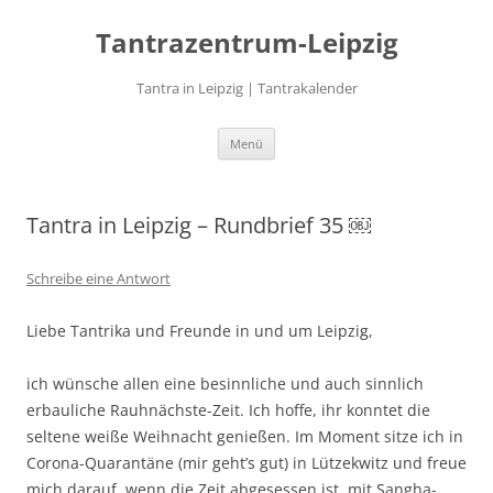
Zum
Inhalt
Tantrazentrum-Leipzig
springen
Tantra in Leipzig | Tantrakalender
Menü
Tantra in Leipzig – Rundbrief 35 ￼
Schreibe eine Antwort
Liebe Tantrika und Freunde in und um Leipzig,
ich wünsche allen eine besinnliche und auch sinnlich
erbauliche Rauhnächste-Zeit. Ich hoffe, ihr konntet die
seltene weiße Weihnacht genießen. Im Moment sitze ich in
Corona-Quarantäne (mir geht’s gut) in Lützekwitz und freue
mich darauf, wenn die Zeit abgesessen ist, mit Sangha-