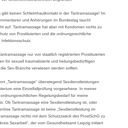
TANTRAMASSAGE LE
ANTRA LERNEN
s gibt keinen Schleimhautkontakt in der Tantramassage! Im
ommentaren und Anhörungen im Bundestag taucht
TANTRAMASSAGE FÜ
HO IS WHO?
icht auf. Tantramassage hat aber mit Kondomen nichts zu
hutz von Prostituierten und die ordnungsrechtliche
ITERATUR
 Infektionsschutz.
tramassage nur von staatlich registrierten Prostituierten
len für sexuell traumatisierte und heilungsbedürftigen
 die Sex-Branche verwiesen werden sollten.
ort „Tantramassage“ überwiegend Sexdienstleistungen
sterium eine Einzelfallprüfung vorgesehene. In meiner
r ordnungsrechtlichen Regelungsbedarf für meine
is. Ob Tantramassage eine Sexdienstleistung ist, oder
seriöse Tantramassage ist keine „Sexdienstleistung im
ntramassage nichts mit dem Schutzzweck des ProstSchG zu
kreis Sexarbeit“, der vom Gesundheitsamt Leipzig initiiert