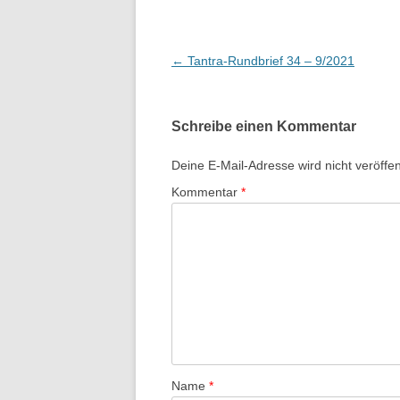
Beitragsnavigation
←
Tantra-Rundbrief 34 – 9/2021
Schreibe einen Kommentar
Deine E-Mail-Adresse wird nicht veröffent
Kommentar
*
Name
*