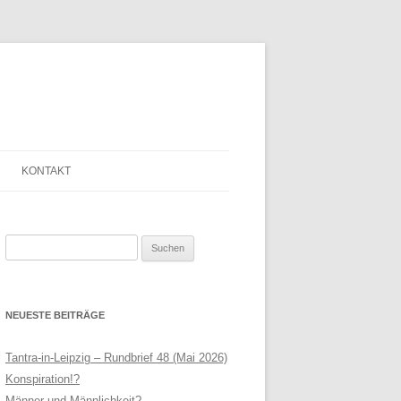
KONTAKT
SAGE
ANMELDE-FORMULAR
Suchen
LINKLISTE
nach:
LEIPZIG
NEWSLETTER
NEUESTE BEITRÄGE
N HELFRIED
SERVICE
THERAPIE
IMPRESSUM
Tantra-in-Leipzig – Rundbrief 48 (Mai 2026)
Konspiration!?
AGB
Männer und Männlichkeit?