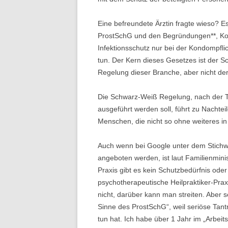
T
Eine befreundete Ärztin fragte wieso? E
ProstSchG und den Begründungen**, K
W
Infektionsschutz nur bei der Kondompfl
tun. Der Kern dieses Gesetzes ist der Sc
L
Regelung dieser Branche, aber nicht der
Die Schwarz-Weiß Regelung, nach der Tan
ausgeführt werden soll, führt zu Nachtei
Menschen, die nicht so ohne weiteres in
Auch wenn bei Google unter dem Stichw
angeboten werden, ist laut Familienmini
Praxis gibt es kein Schutzbedürfnis ode
psychotherapeutische Heilpraktiker-Prax
nicht, darüber kann man streiten. Aber 
Sinne des ProstSchG“, weil seriöse Ta
tun hat. Ich habe über 1 Jahr im „Arbeits