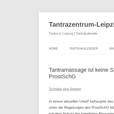
Zum
Inhalt
springen
Tantrazentrum-Leipz
Tantra in Leipzig | Tantrakalender
HOME
TANTRAKALENDER
WA
BLOG
U
D
Tantramassage ist keine S
ProstSchG
K
K
Schreibe eine Antwort
T
In einem aktuellen Urteil* behauptet da
T
unter die Regelungen des ProstSchG falle
mit dem Schutz der beteiligten Persone
T