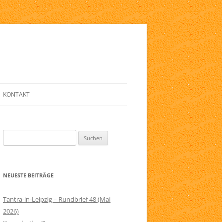
KONTAKT
E
ANMELDE-FORMULAR
Suchen
LINKLISTE
nach:
ZIG
NEWSLETTER
NEUESTE BEITRÄGE
ELFRIED
SERVICE
RAPIE
IMPRESSUM
Tantra-in-Leipzig – Rundbrief 48 (Mai
2026)
AGB