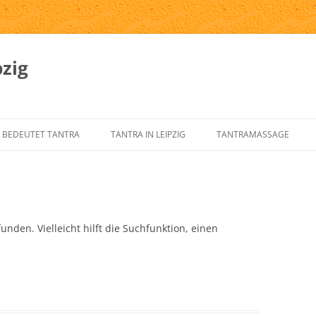
zig
 BEDEUTET TANTRA
TANTRA IN LEIPZIG
TANTRAMASSAGE
SPRUNG UND GESCHICHTE DES
TANTRA-INSTITUTE
WAS IST TANTRAMASSAG
NTRA
TANTRA IN LEIPZIG
MASSAGE-ARTEN
RNELEMENTE DES KLASSISCHEN
ÜBER UNS
TANTRAMASSAGE IN LEIP
nden. Vielleicht hilft die Suchfunktion, einen
NTRA
TANTRA-IM-ALLTAG
TANTRAMASSAGE VON H
NTRA FÜR DEN WESTEN
TANTRA-SKRIPTE
TANTRISCHE SEXUALTHE
NTRA VERSTEHEN?
AUSBILDUNG – ÜBUNGSLEITER
PROSTSCHG STREIT
NTRA-FAQ