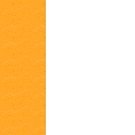
TA
WH
LI