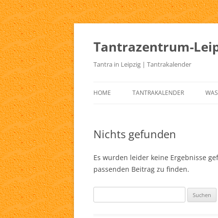
Zum
Inhalt
springen
Tantrazentrum-Leip
Tantra in Leipzig | Tantrakalender
HOME
TANTRAKALENDER
WAS
BLOG
UR
TA
Nichts gefunden
KE
Es wurden leider keine Ergebnisse gefu
TA
passenden Beitrag zu finden.
TA
Suchen
TA
nach:
TA