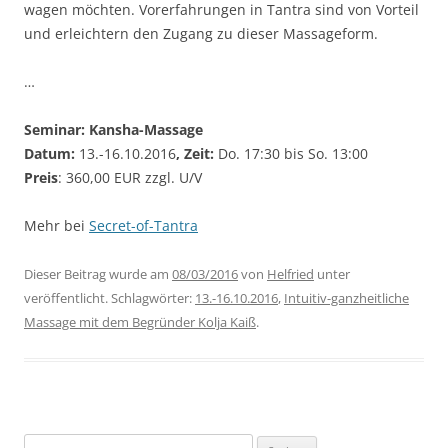
wagen möchten. Vorerfahrungen in Tantra sind von Vorteil
und erleichtern den Zugang zu dieser Massageform.
…
Seminar: Kansha-Massage
Datum:
13.-16.10.2016
,
Zeit:
Do. 17:30 bis So. 13:00
Preis
: 360,00 EUR
zzgl. U/V
Mehr bei
Secret-of-Tantra
Dieser Beitrag wurde am
08/03/2016
von
Helfried
unter
veröffentlicht. Schlagwörter:
13.-16.10.2016
,
Intuitiv-ganzheitliche
Massage mit dem Begründer Kolja Kaiß
.
Suchen