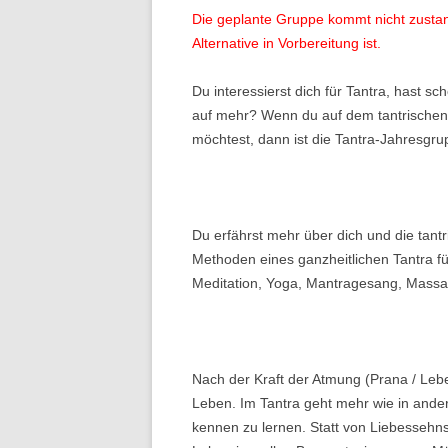
Die geplante Gruppe kommt nicht zustand
T
Alternative in Vorbereitung ist.
W
Du interessierst dich für Tantra, hast s
auf mehr? Wenn du auf dem tantrischen
L
möchtest, dann ist die Tantra-Jahresgrupp
Du erfährst mehr über dich und die tan
Methoden eines ganzheitlichen Tantra f
Meditation, Yoga, Mantragesang, Massage
Nach der Kraft der Atmung (Prana / Leben
Leben. Im Tantra geht mehr wie in ander
kennen zu lernen. Statt von Liebessehns