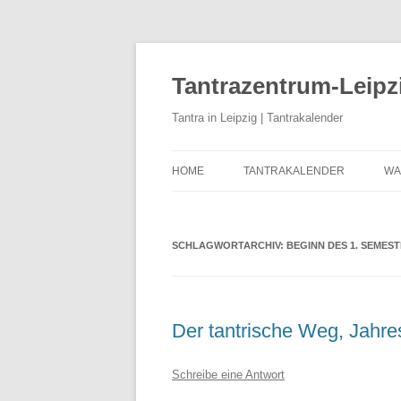
Zum
Inhalt
springen
Tantrazentrum-Leipz
Tantra in Leipzig | Tantrakalender
HOME
TANTRAKALENDER
WA
BLOG
U
D
SCHLAGWORTARCHIV:
BEGINN DES 1. SEMES
K
K
Der tantrische Weg, Jahre
T
T
Schreibe eine Antwort
T