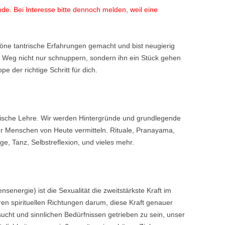
e. Bei Interesse bitte dennoch melden, weil eine
TANTRAMASSAGE LE
ANTRA LERNEN
TANTRAMASSAGE FÜ
HO IS WHO?
chöne tantrische Erfahrungen gemacht und bist neugierig
 Weg nicht nur schnuppern, sondern ihn ein Stück gehen
ITERATUR
e der richtige Schritt für dich.
trische Lehre. Wir werden Hintergründe und grundlegende
ür Menschen von Heute vermitteln. Rituale, Pranayama,
, Tanz, Selbstreflexion, und vieles mehr.
senergie) ist die Sexualität die zweitstärkste Kraft im
en spirituellen Richtungen darum, diese Kraft genauer
ucht und sinnlichen Bedürfnissen getrieben zu sein, unser