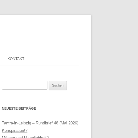
KONTAKT
SAGE
ANMELDE-FORMULAR
Suchen
LINKLISTE
nach:
LEIPZIG
NEWSLETTER
NEUESTE BEITRÄGE
N HELFRIED
SERVICE
THERAPIE
IMPRESSUM
Tantra-in-Leipzig – Rundbrief 48 (Mai 2026)
Konspiration!?
AGB
Männer und Männlichkeit?