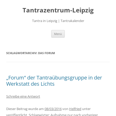
Zum
Inhalt
Tantrazentrum-Leipzig
springen
Tantra in Leipzig | Tantrakalender
Menü
SCHLAGWORTARCHIV:
DAS FORUM
„Forum“ der Tantraübungsgruppe in der
Werkstatt des Lichts
Schreibe eine Antwort
Dieser Beitrag wurde am
08/03/2016
von
Helfried
unter
veröffentlicht. Schlagwörter:
Aufnahme nur nach vorheriger