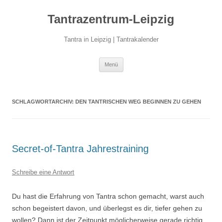
Zum
Inhalt
Tantrazentrum-Leipzig
springen
Tantra in Leipzig | Tantrakalender
Menü
SCHLAGWORTARCHIV:
DEN TANTRISCHEN WEG BEGINNEN ZU GEHEN
Secret-of-Tantra Jahrestraining
Schreibe eine Antwort
Du hast die Erfahrung von Tantra schon gemacht, warst auch
schon begeistert davon, und überlegst es dir, tiefer gehen zu
wollen? Dann ist der Zeitpunkt möglicherweise gerade richtig,