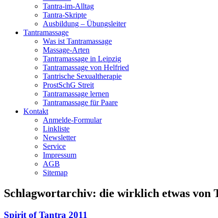
Tantra-im-Alltag
Tantra-Skripte
Ausbildung – Übungsleiter
Tantramassage
Was ist Tantramassage
Massage-Arten
Tantramassage in Leipzig
Tantramassage von Helfried
Tantrische Sexualtherapie
ProstSchG Streit
Tantramassage lernen
Tantramassage für Paare
Kontakt
Anmelde-Formular
Linkliste
Newsletter
Service
Impressum
AGB
Sitemap
Schlagwortarchiv:
die wirklich etwas von 
Spirit of Tantra 2011