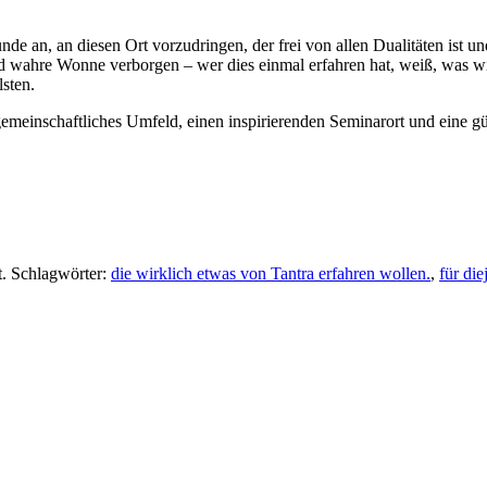
Grunde an, an diesen Ort vorzudringen, der frei von allen Dualitäten i
nd wahre Wonne verborgen – wer dies einmal erfahren hat, weiß, was wi
lsten.
 gemeinschaftliches Umfeld, einen inspirierenden Seminarort und eine gü
t. Schlagwörter:
die wirklich etwas von Tantra erfahren wollen.
,
für die