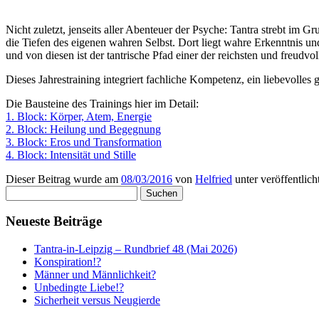
Nicht zuletzt, jenseits aller Abenteuer der Psyche: Tantra strebt im 
die Tiefen des eigenen wahren Selbst. Dort liegt wahre Erkenntnis u
und von diesen ist der tantrische Pfad einer der reichsten und freudvol
Dieses Jahrestraining integriert fachliche Kompetenz, ein liebevolles
Die Bausteine des Trainings hier im Detail:
1. Block: Körper, Atem, Energie
2. Block: Heilung und Begegnung
3. Block: Eros und Transformation
4. Block: Intensität und Stille
Dieser Beitrag wurde am
08/03/2016
von
Helfried
unter veröffentlich
Suchen
nach:
Neueste Beiträge
Tantra-in-Leipzig – Rundbrief 48 (Mai 2026)
Konspiration!?
Männer und Männlichkeit?
Unbedingte Liebe!?
Sicherheit versus Neugierde