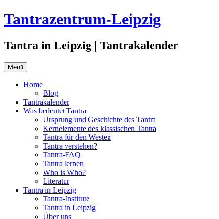
Zum
Tantrazentrum-Leipzig
Inhalt
springen
Tantra in Leipzig | Tantrakalender
Menü
Home
Blog
Tantrakalender
Was bedeutet Tantra
Ursprung und Geschichte des Tantra
Kernelemente des klassischen Tantra
Tantra für den Westen
Tantra verstehen?
Tantra-FAQ
Tantra lernen
Who is Who?
Literatur
Tantra in Leipzig
Tantra-Institute
Tantra in Leipzig
Über uns