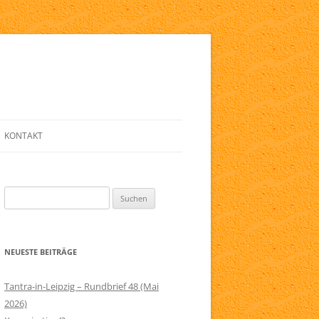
KONTAKT
E
ANMELDE-FORMULAR
Suchen
LINKLISTE
nach:
ZIG
NEWSLETTER
NEUESTE BEITRÄGE
ELFRIED
SERVICE
RAPIE
IMPRESSUM
Tantra-in-Leipzig – Rundbrief 48 (Mai
2026)
AGB