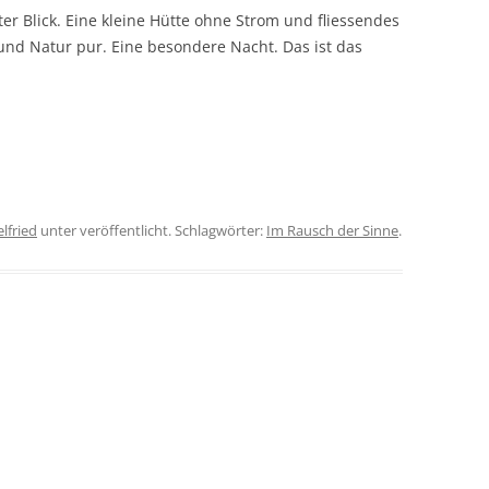
er Blick. Eine kleine Hütte ohne Strom und fliessendes
TANTRAMASSAGE LERNE
NTRA LERNEN
und Natur pur. Eine besondere Nacht. Das ist das
TANTRAMASSAGE FÜR P
O IS WHO?
TERATUR
lfried
unter veröffentlicht. Schlagwörter:
Im Rausch der Sinne
.