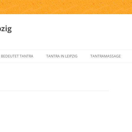
zig
 BEDEUTET TANTRA
TANTRA IN LEIPZIG
TANTRAMASSAGE
SPRUNG UND GESCHICHTE DES
TANTRA-INSTITUTE
WAS IST TANTRAMASSAG
NTRA
TANTRA IN LEIPZIG
MASSAGE-ARTEN
RNELEMENTE DES KLASSISCHEN
ÜBER UNS
TANTRAMASSAGE IN LEIP
NTRA
TANTRA-IM-ALLTAG
TANTRAMASSAGE VON H
NTRA FÜR DEN WESTEN
TANTRA-SKRIPTE
TANTRISCHE SEXUALTHE
NTRA VERSTEHEN?
AUSBILDUNG – ÜBUNGSLEITER
PROSTSCHG STREIT
NTRA-FAQ