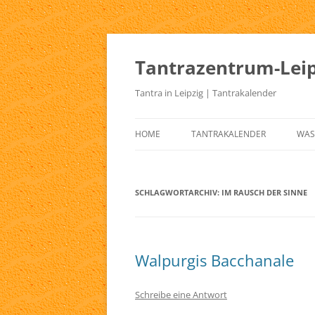
Zum
Inhalt
springen
Tantrazentrum-Leip
Tantra in Leipzig | Tantrakalender
HOME
TANTRAKALENDER
WAS
BLOG
UR
TA
SCHLAGWORTARCHIV:
IM RAUSCH DER SINNE
KE
TA
Walpurgis Bacchanale
TA
TA
Schreibe eine Antwort
TA