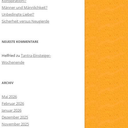
Konspiration!?
Männer und Männlichkeit?
N
SITEMAP
Unbedingte Liebe!?
AARE
Sicherheit versus Neugierde
NEUESTE KOMMENTARE
Helfried
zu
Tantra-Einsteiger-
Wochenende
ARCHIV
Mai 2026
Februar 2026
Januar 2026
Dezember 2025
November 2025