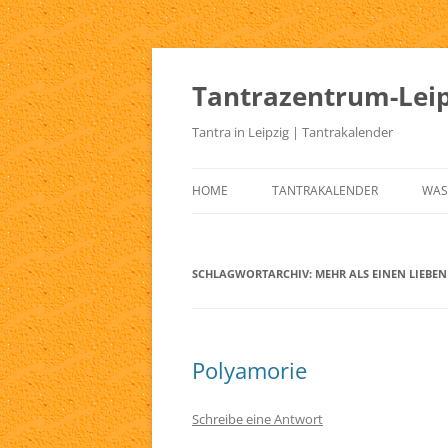
Zum
Inhalt
springen
Tantrazentrum-Leip
Tantra in Leipzig | Tantrakalender
HOME
TANTRAKALENDER
WAS
BLOG
UR
TA
SCHLAGWORTARCHIV:
MEHR ALS EINEN LIEBEN
KE
TA
Polyamorie
TA
TA
Schreibe eine Antwort
TA