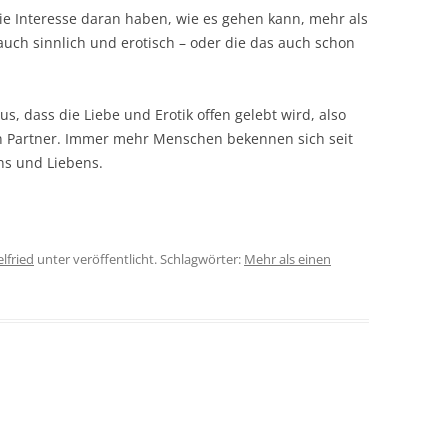
die Interesse daran haben, wie es gehen kann, mehr als
TANTRAMASSAGE LERNE
NTRA LERNEN
uch sinnlich und erotisch – oder die das auch schon
TANTRAMASSAGE FÜR P
O IS WHO?
s, dass die Liebe und Erotik offen gelebt wird, also
TERATUR
n Partner. Immer mehr Menschen bekennen sich seit
ns und Liebens.
lfried
unter veröffentlicht. Schlagwörter:
Mehr als einen