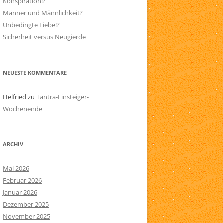
Konspiration!?
Männer und Männlichkeit?
N
SITEMAP
Unbedingte Liebe!?
AARE
Sicherheit versus Neugierde
NEUESTE KOMMENTARE
Helfried
zu
Tantra-Einsteiger-
Wochenende
ARCHIV
Mai 2026
Februar 2026
Januar 2026
Dezember 2025
November 2025