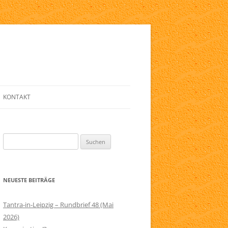
KONTAKT
E
ANMELDE-FORMULAR
Suchen
LINKLISTE
nach:
ZIG
NEWSLETTER
NEUESTE BEITRÄGE
ELFRIED
SERVICE
RAPIE
IMPRESSUM
Tantra-in-Leipzig – Rundbrief 48 (Mai
2026)
AGB