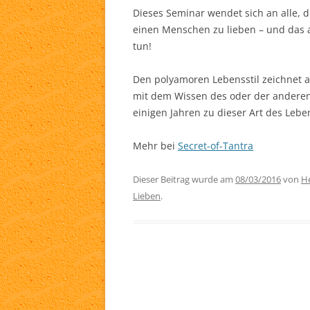
Dieses Seminar wendet sich an alle, 
TA
einen Menschen zu lieben – und das a
tun!
WH
Den polyamoren Lebensstil zeichnet au
LI
mit dem Wissen des oder der andere
einigen Jahren zu dieser Art des Lebe
Mehr bei
Secret-of-Tantra
Dieser Beitrag wurde am
08/03/2016
von
He
Lieben
.