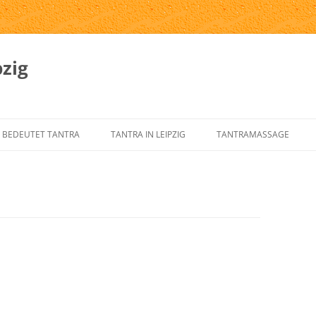
zig
 BEDEUTET TANTRA
TANTRA IN LEIPZIG
TANTRAMASSAGE
SPRUNG UND GESCHICHTE DES
TANTRA-INSTITUTE
WAS IST TANTRAMASSAG
NTRA
TANTRA IN LEIPZIG
MASSAGE-ARTEN
RNELEMENTE DES KLASSISCHEN
ÜBER UNS
TANTRAMASSAGE IN LEIP
NTRA
TANTRA-IM-ALLTAG
TANTRAMASSAGE VON H
NTRA FÜR DEN WESTEN
TANTRA-SKRIPTE
TANTRISCHE SEXUALTHE
NTRA VERSTEHEN?
AUSBILDUNG – ÜBUNGSLEITER
PROSTSCHG STREIT
NTRA-FAQ