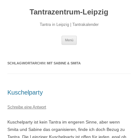
Zum
Inhalt
Tantrazentrum-Leipzig
springen
Tantra in Leipzig | Tantrakalender
Menü
SCHLAGWORTARCHIV:
MIT SABINE & SMITA
Kuschelparty
Schreibe eine Antwort
Kuschelparty ist kein Tantra im engeren Sinne, aber wenn
Smita und Sabine das organisieren, finde ich doch Bezug zu
Tantra. Die Leipziger Kuschelparty ist offen für jeden, egal ob