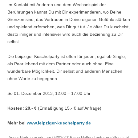
Im Kontakt mit Anderen und dem Wechselspiel der
Berührungen kannst Du mit Dir experimentieren, wo Deine
Grenzen sind, das Vertrauen in Deine eigenen Gefühle stärken
und spielend erforschen, was Dir gut tut. Je öfter Du kuschelst,
desto inniger und intensiver wird auch die Beziehung zu Dir
selbst.
Die Leipziger Kuschelparty ist offen für jeden, egal ob Single,
als Paar lebend mit dem Partner oder auch ohne. Eine
wunderbare Möglichkeit, Dir selbst und anderen Menschen
ohne Worte zu begegnen.
So 01. Dezember 2013, 12:00 – 17:00 Uhr
Kosten: 20,- €
(Ermäßigung 15,- € auf Anfrage)
Mehr bei
www.leipziger-kuschelparty.de
Dieser Beitrag wurde am
08/03/2016
von
Helfried
unter veröffentlicht.