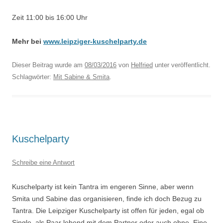
Zeit 11:00 bis 16:00 Uhr
Mehr bei
www.leipziger-kuschelparty.de
Dieser Beitrag wurde am
08/03/2016
von
Helfried
unter veröffentlicht.
Schlagwörter:
Mit Sabine & Smita
.
Kuschelparty
Schreibe eine Antwort
Kuschelparty ist kein Tantra im engeren Sinne, aber wenn
Smita und Sabine das organisieren, finde ich doch Bezug zu
Tantra. Die Leipziger Kuschelparty ist offen für jeden, egal ob
Single, als Paar lebend mit dem Partner oder auch ohne. Eine