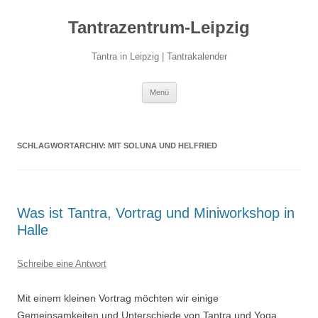
Zum
Inhalt
Tantrazentrum-Leipzig
springen
Tantra in Leipzig | Tantrakalender
Menü
SCHLAGWORTARCHIV:
MIT SOLUNA UND HELFRIED
Was ist Tantra, Vortrag und Miniworkshop in
Halle
Schreibe eine Antwort
Mit einem kleinen Vortrag möchten wir einige
Gemeinsamkeiten und Unterschiede von Tantra und Yoga