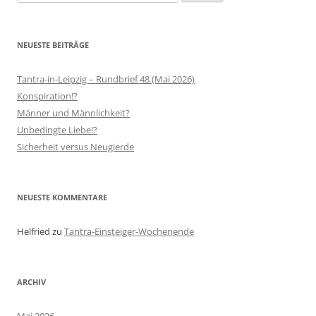
nach:
NEUESTE BEITRÄGE
Tantra-in-Leipzig – Rundbrief 48 (Mai 2026)
Konspiration!?
Männer und Männlichkeit?
Unbedingte Liebe!?
Sicherheit versus Neugierde
NEUESTE KOMMENTARE
Helfried
zu
Tantra-Einsteiger-Wochenende
ARCHIV