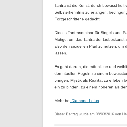
Tantra ist die Kunst, durch bewusst kulti
T
Selbsterkenntnis zu erlangen, bedingungs
Fortgeschrittene gedacht.
W
Dieses Tantraseminar für Singels und Pa
L
Mutige, um das Tantra der Liebeskunst 
also den sexuellen Pfad zu nutzen, um d
lassen.
Es geht darum, die männliche und weibli
den rituellen Regeln zu einem bewussten
bringen. Mystik als Realität zu erleben 
ein zu binden, zu einem höheren als d
Mehr bei
Diamond-Lotus
Dieser Beitrag wurde am
08/03/2016
von
Hel