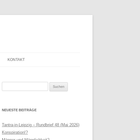
KONTAKT
SAGE
ANMELDE-FORMULAR
Suchen
LINKLISTE
nach:
LEIPZIG
NEWSLETTER
NEUESTE BEITRÄGE
N HELFRIED
SERVICE
THERAPIE
IMPRESSUM
Tantra-in-Leipzig – Rundbrief 48 (Mai 2026)
Konspiration!?
AGB
Männer und Männlichkeit?