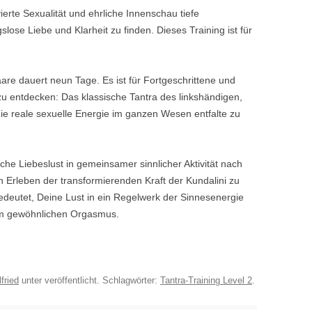
vierte Sexualität und ehrliche Innenschau tiefe
TANTRAMASSAGE LE
ANTRA LERNEN
lose Liebe und Klarheit zu finden. Dieses Training ist für
TANTRAMASSAGE FÜ
HO IS WHO?
are dauert neun Tage. Es ist für Fortgeschrittene und
ITERATUR
zu entdecken: Das klassische Tantra des linkshändigen,
ie reale sexuelle Energie im ganzen Wesen entfalte zu
che Liebeslust in gemeinsamer sinnlicher Aktivität nach
 Erleben der transformierenden Kraft der Kundalini zu
bedeutet, Deine Lust in ein Regelwerk der Sinnesenergie
em gewöhnlichen Orgasmus.
fried
unter veröffentlicht. Schlagwörter:
Tantra-Training Level 2
.