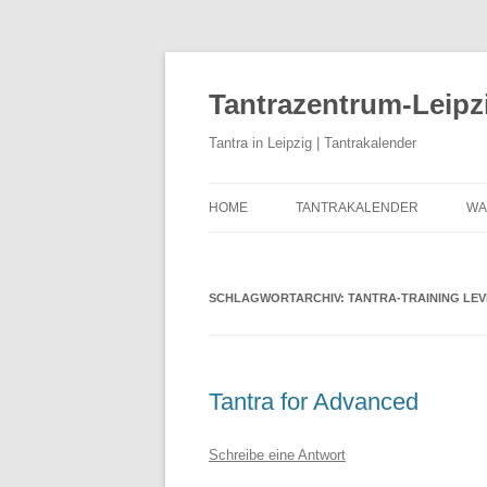
Zum
Inhalt
springen
Tantrazentrum-Leipz
Tantra in Leipzig | Tantrakalender
HOME
TANTRAKALENDER
WA
BLOG
U
D
SCHLAGWORTARCHIV:
TANTRA-TRAINING LEV
K
K
Tantra for Advanced
T
T
Schreibe eine Antwort
T