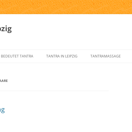
zig
 BEDEUTET TANTRA
TANTRA IN LEIPZIG
TANTRAMASSAGE
SPRUNG UND GESCHICHTE DES
TANTRA-INSTITUTE
WAS IST TANTRAMASSAG
NTRA
AARE
TANTRA IN LEIPZIG
MASSAGE-ARTEN
RNELEMENTE DES KLASSISCHEN
ÜBER UNS
TANTRAMASSAGE IN LEIP
NTRA
TANTRA-IM-ALLTAG
TANTRAMASSAGE VON H
ng
NTRA FÜR DEN WESTEN
TANTRA-SKRIPTE
TANTRISCHE SEXUALTHE
NTRA VERSTEHEN?
AUSBILDUNG – ÜBUNGSLEITER
PROSTSCHG STREIT
NTRA-FAQ