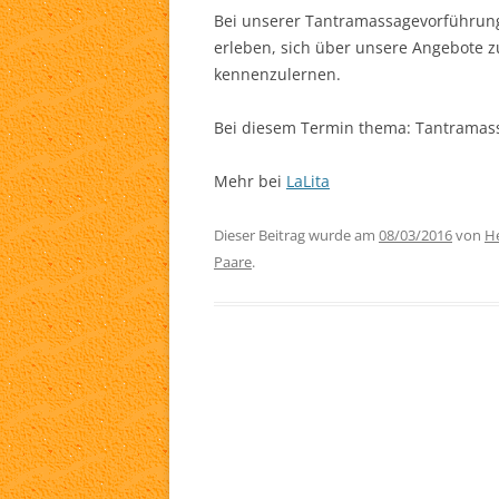
Bei unserer Tantramassagevorführung
TA
erleben, sich über unsere Angebote 
kennenzulernen.
WH
Bei diesem Termin thema: Tantramass
LI
Mehr bei
LaLita
Dieser Beitrag wurde am
08/03/2016
von
He
Paare
.