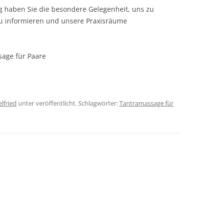
 haben Sie die besondere Gelegenheit, uns zu
TANTRAMASSAGE LERNE
NTRA LERNEN
zu informieren und unsere Praxisräume
TANTRAMASSAGE FÜR P
O IS WHO?
age für Paare
TERATUR
lfried
unter veröffentlicht. Schlagwörter:
Tantramassage für