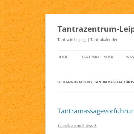
Zum
Inhalt
springen
Tantrazentrum-Leip
Tantra in Leipzig | Tantrakalender
HOME
TANTRAKALENDER
WAS
BLOG
UR
TA
SCHLAGWORTARCHIV:
TANTRAMASSAGE FÜR P
KE
TA
Tantramassagevorführu
TA
TA
Schreibe eine Antwort
TA