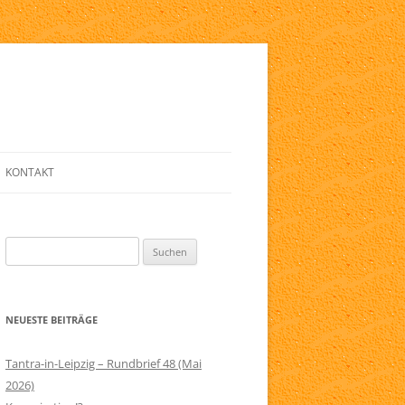
KONTAKT
E
ANMELDE-FORMULAR
Suchen
LINKLISTE
nach:
ZIG
NEWSLETTER
NEUESTE BEITRÄGE
ELFRIED
SERVICE
RAPIE
IMPRESSUM
Tantra-in-Leipzig – Rundbrief 48 (Mai
2026)
AGB