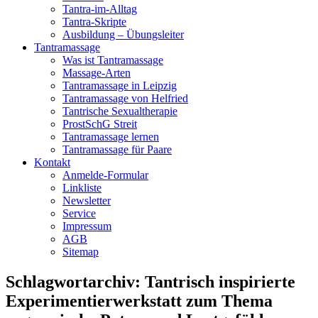
Tantra-im-Alltag
Tantra-Skripte
Ausbildung – Übungsleiter
Tantramassage
Was ist Tantramassage
Massage-Arten
Tantramassage in Leipzig
Tantramassage von Helfried
Tantrische Sexualtherapie
ProstSchG Streit
Tantramassage lernen
Tantramassage für Paare
Kontakt
Anmelde-Formular
Linkliste
Newsletter
Service
Impressum
AGB
Sitemap
Schlagwortarchiv:
Tantrisch inspirierte
Experimentierwerkstatt zum Thema