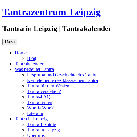
Zum
Tantrazentrum-Leipzig
Inhalt
springen
Tantra in Leipzig | Tantrakalender
Menü
Home
Blog
Tantrakalender
Was bedeutet Tantra
Ursprung und Geschichte des Tantra
Kernelemente des klassischen Tantra
Tantra für den Westen
Tantra verstehen?
Tantra-FAQ
Tantra lernen
Who is Who?
Literatur
Tantra in Leipzig
Tantra-Institute
Tantra in Leipzig
Über uns