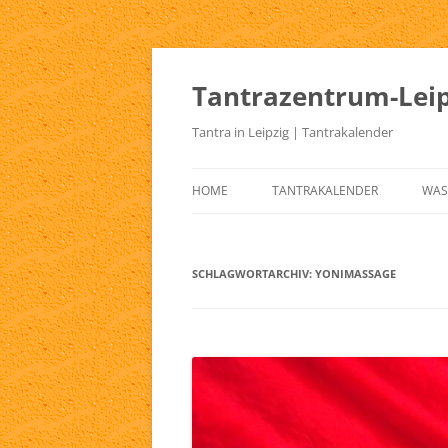
Zum
Inhalt
springen
Tantrazentrum-Leip
Tantra in Leipzig | Tantrakalender
HOME
TANTRAKALENDER
WAS
BLOG
UR
TA
SCHLAGWORTARCHIV:
YONIMASSAGE
KE
TA
TA
TA
TA