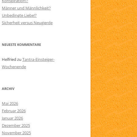
Konspiration!?
Männer und Männlichkeit?
N
SITEMAP
Unbedingte Liebe!?
AARE
Sicherheit versus Neugierde
NEUESTE KOMMENTARE
Helfried
zu
Tantra-Einsteiger-
Wochenende
ARCHIV
Mai 2026
Februar 2026
Januar 2026
Dezember 2025
November 2025