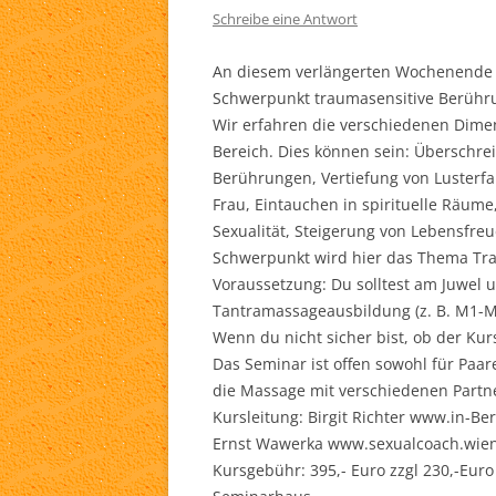
Schreibe eine Antwort
An diesem verlängerten Wochenende b
Schwerpunkt traumasensitive Berühr
Wir erfahren die verschiedenen Dime
Bereich. Dies können sein: Überschr
Berührungen, Vertiefung von Lusterf
Frau, Eintauchen in spirituelle Räum
Sexualität, Steigerung von Lebensfre
Schwerpunkt wird hier das Thema Tra
Voraussetzung: Du solltest am Juwel
Tantramassageausbildung (z. B. M1-M3
Wenn du nicht sicher bist, ob der Kurs
Das Seminar ist offen sowohl für Paar
die Massage mit verschiedenen Partn
Kursleitung: Birgit Richter www.in-B
Ernst Wawerka www.sexualcoach.wie
Kursgebühr: 395,- Euro zzgl 230,-Euro