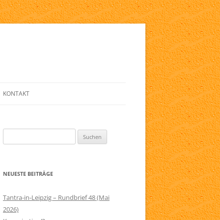
KONTAKT
E
ANMELDE-FORMULAR
Suchen
LINKLISTE
nach:
ZIG
NEWSLETTER
NEUESTE BEITRÄGE
ELFRIED
SERVICE
RAPIE
IMPRESSUM
Tantra-in-Leipzig – Rundbrief 48 (Mai
2026)
AGB