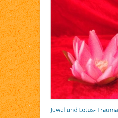
TA
WH
LI
Juwel und Lotus- Trauma