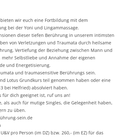
ieten wir euch eine Fortbildung mit dem
ung bei der Yoni und Lingammassage.
nsionen dieser tiefen Berührung in unserem intimsten
eiben von Verletzungen und Traumata durch heilsame
ahrung, Vertiefung der Beziehung zwischen Mann und
e, mehr Selbstliebe und Annahme der eigenen
ude und Energetisierung.
umata und traumasensitive Berührungs sein.
 und Lotus Grundkurs teil genommen haben oder eine
 bei Helfried) absolviert haben.
 für dich geeignet ist, ruf uns an!
e, als auch für mutige Singles, die Gelegenheit haben,
ern zu üben.
erührung-sein.de
n
 U&V pro Person (im DZ) bzw. 260,- (im EZ) für das