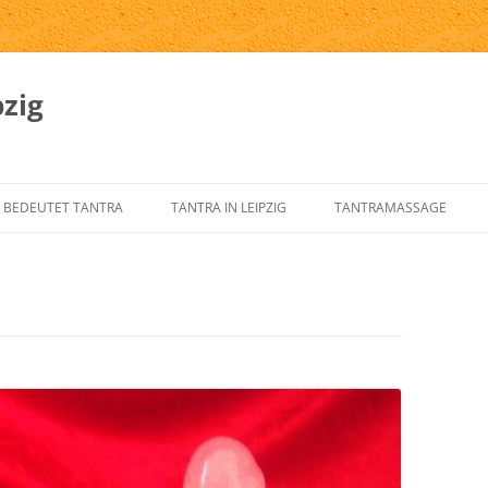
zig
 BEDEUTET TANTRA
TANTRA IN LEIPZIG
TANTRAMASSAGE
SPRUNG UND GESCHICHTE DES
TANTRA-INSTITUTE
WAS IST TANTRAMASSAG
NTRA
TANTRA IN LEIPZIG
MASSAGE-ARTEN
RNELEMENTE DES KLASSISCHEN
ÜBER UNS
TANTRAMASSAGE IN LEIP
NTRA
TANTRA-IM-ALLTAG
TANTRAMASSAGE VON H
NTRA FÜR DEN WESTEN
TANTRA-SKRIPTE
TANTRISCHE SEXUALTHE
NTRA VERSTEHEN?
AUSBILDUNG – ÜBUNGSLEITER
PROSTSCHG STREIT
NTRA-FAQ