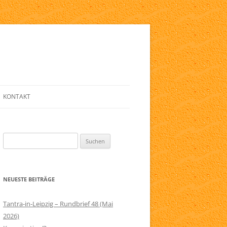
KONTAKT
E
ANMELDE-FORMULAR
Suchen
LINKLISTE
nach:
ZIG
NEWSLETTER
NEUESTE BEITRÄGE
ELFRIED
SERVICE
RAPIE
IMPRESSUM
Tantra-in-Leipzig – Rundbrief 48 (Mai
2026)
AGB