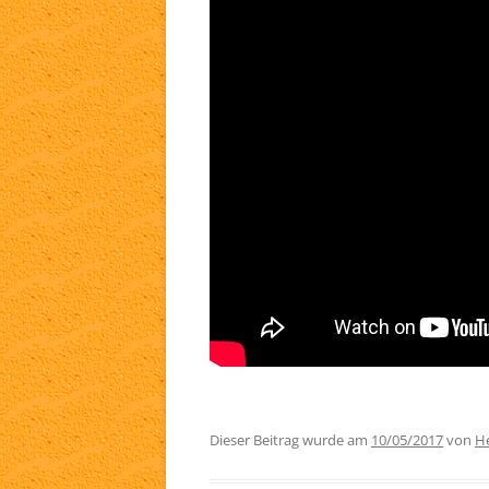
TA
WH
LI
Dieser Beitrag wurde am
10/05/2017
von
He