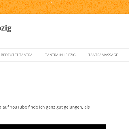
zig
 BEDEUTET TANTRA
TANTRA IN LEIPZIG
TANTRAMASSAGE
SPRUNG UND GESCHICHTE DES
TANTRA-INSTITUTE
WAS IST TANTRAMASSAG
NTRA
TANTRA IN LEIPZIG
MASSAGE-ARTEN
RNELEMENTE DES KLASSISCHEN
ÜBER UNS
TANTRAMASSAGE IN LEIP
NTRA
TANTRA-IM-ALLTAG
TANTRAMASSAGE VON H
NTRA FÜR DEN WESTEN
ra auf YouTube finde ich ganz gut gelungen, als
TANTRA-SKRIPTE
TANTRISCHE SEXUALTHE
NTRA VERSTEHEN?
AUSBILDUNG – ÜBUNGSLEITER
PROSTSCHG STREIT
NTRA-FAQ