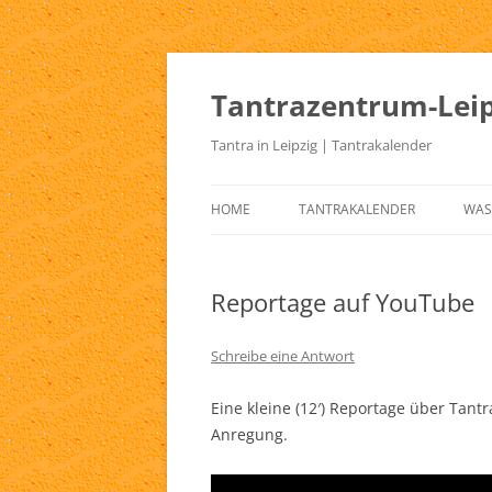
Zum
Inhalt
springen
Tantrazentrum-Leip
Tantra in Leipzig | Tantrakalender
HOME
TANTRAKALENDER
WAS
BLOG
UR
TA
Reportage auf YouTube
KE
TA
Schreibe eine Antwort
TA
Eine kleine (12′) Reportage über Tant
Anregung.
TA
TA