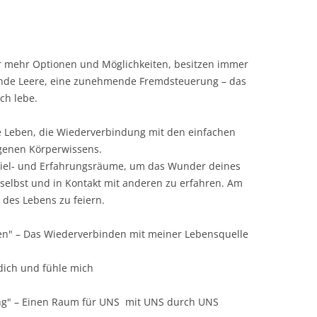
TANTRAMASSAGE LERNE
NTRA LERNEN
TANTRAMASSAGE FÜR P
O IS WHO?
er mehr Optionen und Möglichkeiten, besitzen immer
nde Leere, eine zunehmende Fremdsteuerung – das
TERATUR
ch lebe.
lte Leben, die Wiederverbindung mit den einfachen
genen Körperwissens.
piel- und Erfahrungsräume, um das Wunder deines
selbst und in Kontakt mit anderen zu erfahren. Am
l des Lebens zu feiern.
n" – Das Wiederverbinden mit meiner Lebensquelle
 dich und fühle mich
ung" – Einen Raum für UNS mit UNS durch UNS