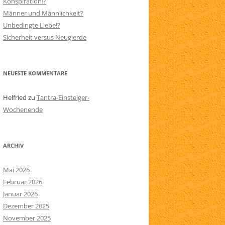
Konspiration!?
Männer und Männlichkeit?
N
SITEMAP
Unbedingte Liebe!?
AARE
Sicherheit versus Neugierde
NEUESTE KOMMENTARE
Helfried
zu
Tantra-Einsteiger-
Wochenende
ARCHIV
Mai 2026
Februar 2026
Januar 2026
Dezember 2025
November 2025