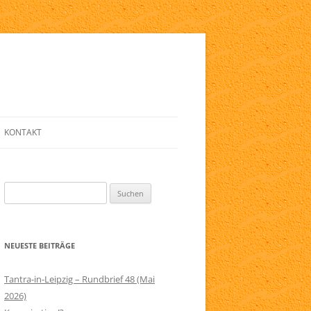
KONTAKT
E
ANMELDE-FORMULAR
Suchen
LINKLISTE
nach:
ZIG
NEWSLETTER
NEUESTE BEITRÄGE
ELFRIED
SERVICE
RAPIE
IMPRESSUM
Tantra-in-Leipzig – Rundbrief 48 (Mai
2026)
AGB