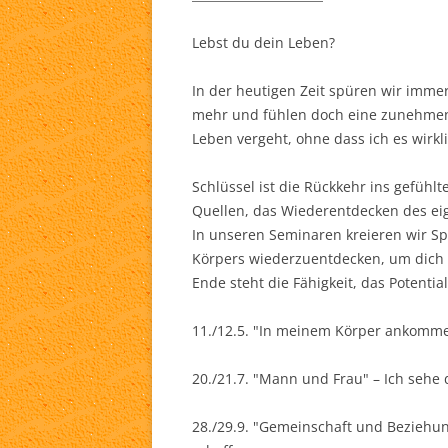
TA
Lebst du dein Leben?
WH
In der heutigen Zeit spüren wir imm
mehr und fühlen doch eine zunehme
LI
Leben vergeht, ohne dass ich es wirkli
Schlüssel ist die Rückkehr ins gefüh
Quellen, das Wiederentdecken des ei
In unseren Seminaren kreieren wir S
Körpers wiederzuentdecken, um dich 
Ende steht die Fähigkeit, das Potentia
11./12.5. "In meinem Körper ankomme
20./21.7. "Mann und Frau" – Ich sehe
28./29.9. "Gemeinschaft und Bezieh