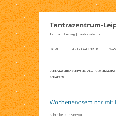
Zum
Inhalt
springen
Tantrazentrum-Leip
Tantra in Leipzig | Tantrakalender
HOME
TANTRAKALENDER
WAS
BLOG
UR
TA
SCHLAGWORTARCHIV:
28./29.9. „GEMEINSCHA
SCHAFFEN
KE
TA
TA
Wochenendseminar mit 
TA
Schreibe eine Antwort
TA