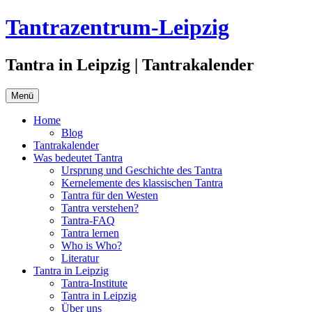
Zum
Tantrazentrum-Leipzig
Inhalt
springen
Tantra in Leipzig | Tantrakalender
Menü
Home
Blog
Tantrakalender
Was bedeutet Tantra
Ursprung und Geschichte des Tantra
Kernelemente des klassischen Tantra
Tantra für den Westen
Tantra verstehen?
Tantra-FAQ
Tantra lernen
Who is Who?
Literatur
Tantra in Leipzig
Tantra-Institute
Tantra in Leipzig
Über uns