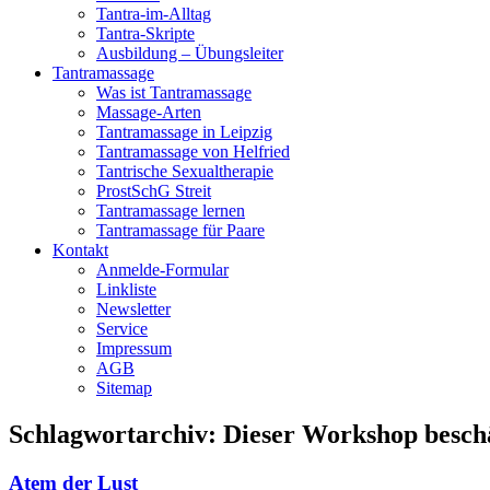
Tantra-im-Alltag
Tantra-Skripte
Ausbildung – Übungsleiter
Tantramassage
Was ist Tantramassage
Massage-Arten
Tantramassage in Leipzig
Tantramassage von Helfried
Tantrische Sexualtherapie
ProstSchG Streit
Tantramassage lernen
Tantramassage für Paare
Kontakt
Anmelde-Formular
Linkliste
Newsletter
Service
Impressum
AGB
Sitemap
Schlagwortarchiv:
Dieser Workshop beschä
Atem der Lust