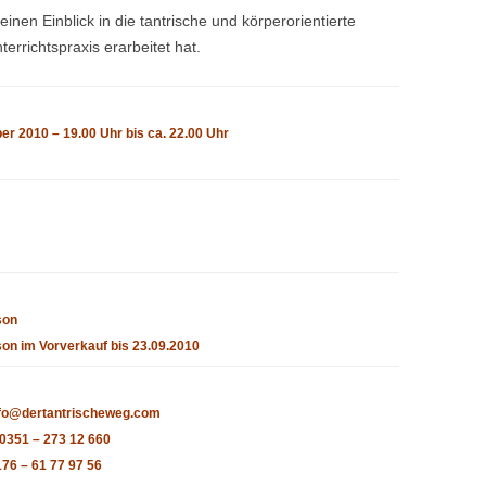
en Einblick in die tantrische und körperorientierte
TANTRAMASSAGE LE
ANTRA LERNEN
errichtspraxis erarbeitet hat.
TANTRAMASSAGE FÜ
HO IS WHO?
ITERATUR
er 2010 – 19.00 Uhr bis ca. 22.00 Uhr
son
son im Vorverkauf bis 23.09.2010
nfo@dertantrischeweg.com
 0351 – 273 12 660
176 – 61 77 97 56