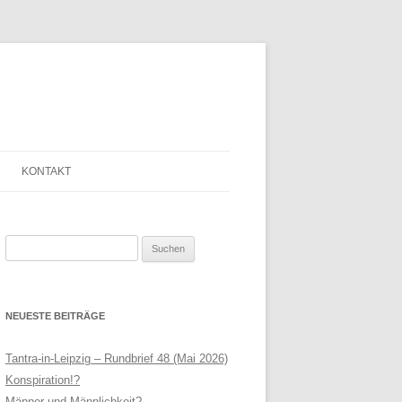
KONTAKT
SAGE
ANMELDE-FORMULAR
Suchen
LINKLISTE
nach:
LEIPZIG
NEWSLETTER
NEUESTE BEITRÄGE
N HELFRIED
SERVICE
THERAPIE
IMPRESSUM
Tantra-in-Leipzig – Rundbrief 48 (Mai 2026)
Konspiration!?
AGB
Männer und Männlichkeit?