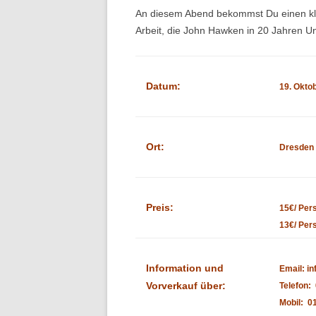
An diesem Abend bekommst Du einen klein
T
Arbeit, die John Hawken in 20 Jahren Unt
W
Datum:
L
19. Oktob
Ort:
Dresden
Preis:
15€/ Per
13€/ Per
Information und
Email: i
Vorverkauf über:
Telefon:
Mobil: 0