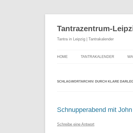
Zum
Inhalt
springen
Tantrazentrum-Leipz
Tantra in Leipzig | Tantrakalender
HOME
TANTRAKALENDER
WA
BLOG
U
D
SCHLAGWORTARCHIV:
DURCH KLARE DARLEG
K
K
Schnupperabend mit Joh
T
T
Schreibe eine Antwort
T