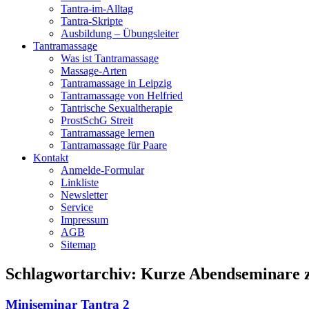
Tantra-im-Alltag
Tantra-Skripte
Ausbildung – Übungsleiter
Tantramassage
Was ist Tantramassage
Massage-Arten
Tantramassage in Leipzig
Tantramassage von Helfried
Tantrische Sexualtherapie
ProstSchG Streit
Tantramassage lernen
Tantramassage für Paare
Kontakt
Anmelde-Formular
Linkliste
Newsletter
Service
Impressum
AGB
Sitemap
Schlagwortarchiv:
Kurze Abendseminare 
Miniseminar Tantra 2