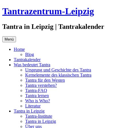
Zum
Tantrazentrum-Leipzig
Inhalt
springen
Tantra in Leipzig | Tantrakalender
Menü
Home
Blog
Tantrakalender
Was bedeutet Tantra
Ursprung und Geschichte des Tantra
Kernelemente des klassischen Tantra
Tantra für den Westen
Tantra verstehen?
Tantra-FAQ
Tantra lernen
Who is Who?
Literatur
Tantra in Leipzig
Tantra-Institute
Tantra in Leipzig
Über uns