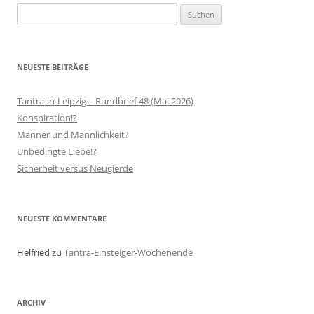
Suchen
nach:
NEUESTE BEITRÄGE
Tantra-in-Leipzig – Rundbrief 48 (Mai 2026)
Konspiration!?
Männer und Männlichkeit?
Unbedingte Liebe!?
Sicherheit versus Neugierde
NEUESTE KOMMENTARE
Helfried
zu
Tantra-Einsteiger-Wochenende
ARCHIV