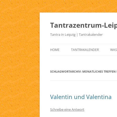
Zum
Inhalt
springen
Tantrazentrum-Leip
Tantra in Leipzig | Tantrakalender
HOME
TANTRAKALENDER
WAS
BLOG
UR
TA
SCHLAGWORTARCHIV:
MONATLICHES TREFFEN 
KE
TA
Valentin und Valentina
TA
TA
Schreibe eine Antwort
TA