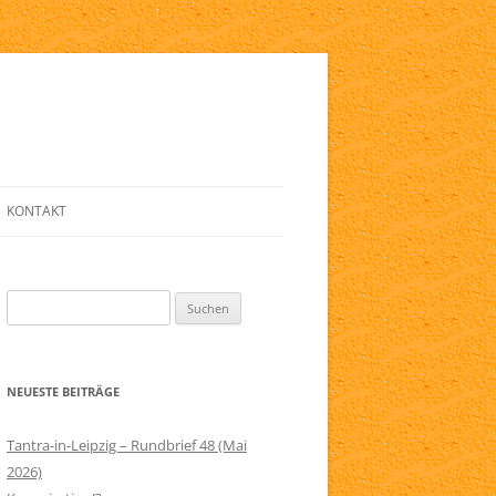
KONTAKT
E
ANMELDE-FORMULAR
Suchen
LINKLISTE
nach:
ZIG
NEWSLETTER
NEUESTE BEITRÄGE
ELFRIED
SERVICE
RAPIE
IMPRESSUM
Tantra-in-Leipzig – Rundbrief 48 (Mai
2026)
AGB