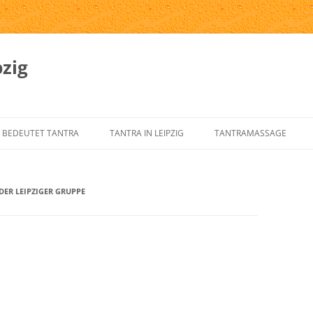
zig
 BEDEUTET TANTRA
TANTRA IN LEIPZIG
TANTRAMASSAGE
SPRUNG UND GESCHICHTE DES
TANTRA-INSTITUTE
WAS IST TANTRAMASSAG
NTRA
DER LEIPZIGER GRUPPE
TANTRA IN LEIPZIG
MASSAGE-ARTEN
RNELEMENTE DES KLASSISCHEN
ÜBER UNS
TANTRAMASSAGE IN LEIP
NTRA
TANTRA-IM-ALLTAG
TANTRAMASSAGE VON H
NTRA FÜR DEN WESTEN
TANTRA-SKRIPTE
TANTRISCHE SEXUALTHE
NTRA VERSTEHEN?
AUSBILDUNG – ÜBUNGSLEITER
PROSTSCHG STREIT
NTRA-FAQ