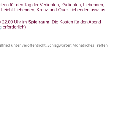
en für den Tag der Verliebten,  Geliebten, Liebenden, 
TANTRAMASSAGE LERNE
 Leicht-Liebenden, Kreuz-und-Quer-Liebenden usw. usf.
NTRA LERNEN
TANTRAMASSAGE FÜR P
s 22.00 Uhr im 
Spielraum
. 
Die Kosten für den Abend 
O IS WHO?
g 
erforderlich)
TERATUR
lfried
unter veröffentlicht. Schlagwörter:
Monatliches Treffen