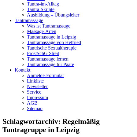
Tantra-im-Alltag
Tantra-Skripte
Ausbildung – Übungsleiter
Tantramassage
Was ist Tantramassage
Massage-Arten
Tantramassage in Leipzig
Tantramassage von Helfried
Tantrische Sexualtherapie
ProstSchG Streit
Tantramassage lernen
Tantramassage für Paare
Kontakt
Anmelde-Formular
Linkliste
Newsletter
Service
Impressum
AGB
Sitemap
Schlagwortarchiv:
Regelmäßig
Tantragruppe in Leipzig