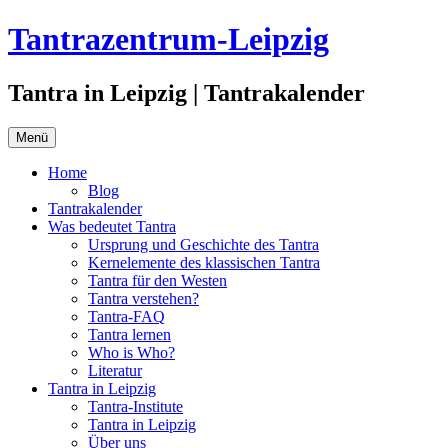
Zum
Tantrazentrum-Leipzig
Inhalt
springen
Tantra in Leipzig | Tantrakalender
Menü
Home
Blog
Tantrakalender
Was bedeutet Tantra
Ursprung und Geschichte des Tantra
Kernelemente des klassischen Tantra
Tantra für den Westen
Tantra verstehen?
Tantra-FAQ
Tantra lernen
Who is Who?
Literatur
Tantra in Leipzig
Tantra-Institute
Tantra in Leipzig
Über uns