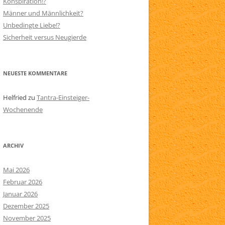
Konspiration!?
Männer und Männlichkeit?
N
SITEMAP
Unbedingte Liebe!?
AARE
Sicherheit versus Neugierde
NEUESTE KOMMENTARE
Helfried
zu
Tantra-Einsteiger-
Wochenende
ARCHIV
Mai 2026
Februar 2026
Januar 2026
Dezember 2025
November 2025