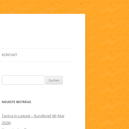
KONTAKT
E
ANMELDE-FORMULAR
Suchen
LINKLISTE
nach:
ZIG
NEWSLETTER
NEUESTE BEITRÄGE
ELFRIED
SERVICE
RAPIE
IMPRESSUM
Tantra-in-Leipzig – Rundbrief 48 (Mai
2026)
AGB