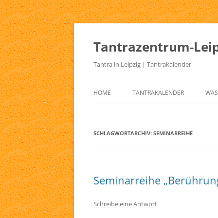
Zum
Inhalt
springen
Tantrazentrum-Leip
Tantra in Leipzig | Tantrakalender
HOME
TANTRAKALENDER
WAS
BLOG
UR
TA
SCHLAGWORTARCHIV:
SEMINARREIHE
KE
TA
Seminarreihe „Berührun
TA
TA
Schreibe eine Antwort
TA