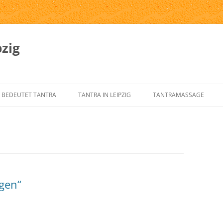
zig
 BEDEUTET TANTRA
TANTRA IN LEIPZIG
TANTRAMASSAGE
SPRUNG UND GESCHICHTE DES
TANTRA-INSTITUTE
WAS IST TANTRAMASSAG
NTRA
TANTRA IN LEIPZIG
MASSAGE-ARTEN
RNELEMENTE DES KLASSISCHEN
ÜBER UNS
TANTRAMASSAGE IN LEIP
NTRA
TANTRA-IM-ALLTAG
TANTRAMASSAGE VON H
gen“
NTRA FÜR DEN WESTEN
TANTRA-SKRIPTE
TANTRISCHE SEXUALTHE
NTRA VERSTEHEN?
AUSBILDUNG – ÜBUNGSLEITER
PROSTSCHG STREIT
NTRA-FAQ