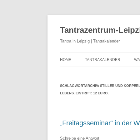
Zum
Inhalt
springen
Tantrazentrum-Leipz
Tantra in Leipzig | Tantrakalender
HOME
TANTRAKALENDER
WA
BLOG
U
D
SCHLAGWORTARCHIV:
STILLER UND KÖRPERL
LEBENS. EINTRITT: 12 EURO.
K
K
T
„Freitagsseminar“ in der W
T
Schreibe eine Antwort
T