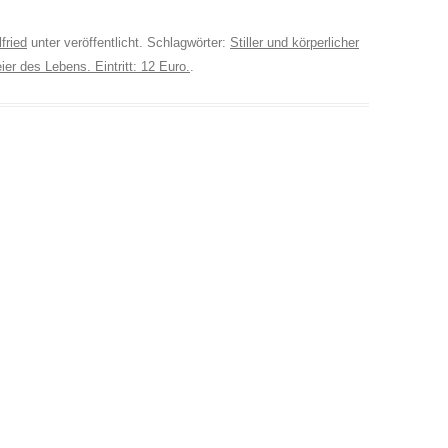
TANTRAMASSAGE LE
ANTRA LERNEN
fried
unter veröffentlicht. Schlagwörter:
Stiller und körperlicher
r des Lebens. Eintritt: 12 Euro.
.
TANTRAMASSAGE FÜ
HO IS WHO?
ITERATUR