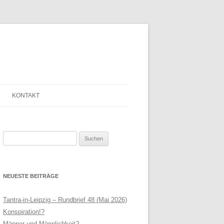
KONTAKT
SAGE
ANMELDE-FORMULAR
Suchen
LINKLISTE
nach:
LEIPZIG
NEWSLETTER
NEUESTE BEITRÄGE
N HELFRIED
SERVICE
THERAPIE
IMPRESSUM
Tantra-in-Leipzig – Rundbrief 48 (Mai 2026)
Konspiration!?
AGB
Männer und Männlichkeit?