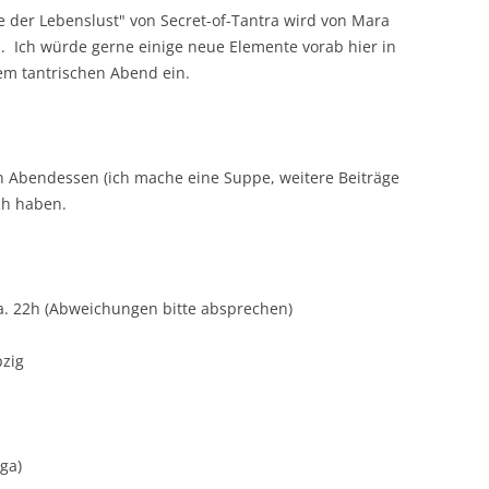
er Lebenslust" von Secret-of-Tantra wird von Mara
TANTRAMASSAGE LERNE
NTRA LERNEN
ll. Ich würde gerne einige neue Elemente vorab hier in
em tantrischen Abend ein.
TANTRAMASSAGE FÜR P
O IS WHO?
TERATUR
Abendessen (ich mache eine Suppe, weitere Beiträge
ch haben.
ca. 22h (Abweichungen bitte absprechen)
pzig
ga)