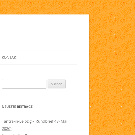
KONTAKT
E
ANMELDE-FORMULAR
Suchen
LINKLISTE
nach:
ZIG
NEWSLETTER
NEUESTE BEITRÄGE
ELFRIED
SERVICE
RAPIE
IMPRESSUM
Tantra-in-Leipzig – Rundbrief 48 (Mai
2026)
AGB