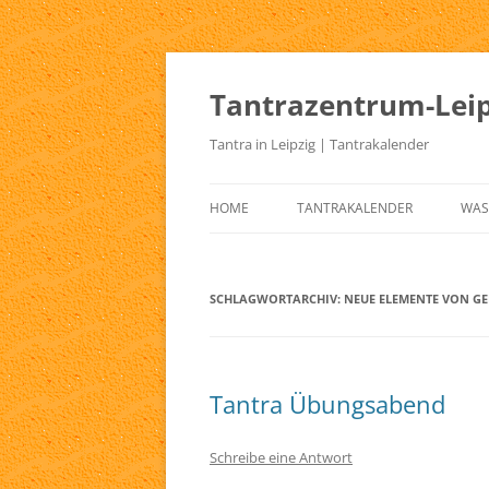
Zum
Inhalt
springen
Tantrazentrum-Leip
Tantra in Leipzig | Tantrakalender
HOME
TANTRAKALENDER
WAS
BLOG
UR
TA
SCHLAGWORTARCHIV:
NEUE ELEMENTE VON GE
KE
TA
Tantra Übungsabend
TA
TA
Schreibe eine Antwort
TA