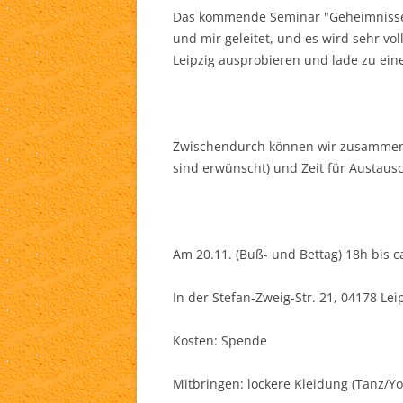
Das kommende Seminar "Geheimnisse d
TA
und mir geleitet, und es wird sehr vo
Leipzig ausprobieren und lade zu ein
WH
LI
Zwischendurch können wir zusammen 
sind erwünscht) und Zeit für Austaus
Am 20.11. (Buß- und Bettag) 18h bis 
In der Stefan-Zweig-Str. 21, 04178 Lei
Kosten: Spende
Mitbringen: lockere Kleidung (Tanz/Yo