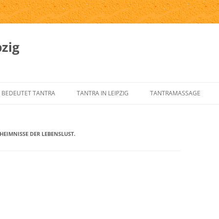
zig
 BEDEUTET TANTRA
TANTRA IN LEIPZIG
TANTRAMASSAGE
SPRUNG UND GESCHICHTE DES
TANTRA-INSTITUTE
WAS IST TANTRAMASSAG
NTRA
HEIMNISSE DER LEBENSLUST.
TANTRA IN LEIPZIG
MASSAGE-ARTEN
RNELEMENTE DES KLASSISCHEN
ÜBER UNS
TANTRAMASSAGE IN LEIP
NTRA
TANTRA-IM-ALLTAG
TANTRAMASSAGE VON H
NTRA FÜR DEN WESTEN
TANTRA-SKRIPTE
TANTRISCHE SEXUALTHE
NTRA VERSTEHEN?
AUSBILDUNG – ÜBUNGSLEITER
PROSTSCHG STREIT
NTRA-FAQ